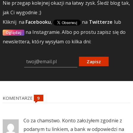
Nie przegap kolejnej okazji na łatwy zysk. Śledź blog tak,
jak Ci wygodnie ;)
Kliknij
na
Facebooku
,
na
Twitterze
lub
na Instagramie.
Albo po prostu zapisz się do
Oglądaj
newslettera, który wysyłam co kilka dni:
Zapisz
KOMENTARZE
Co za chamstwo. Konto założyłem zgodnie z
podanym tu linkiem, a bank w odpowiedzi na