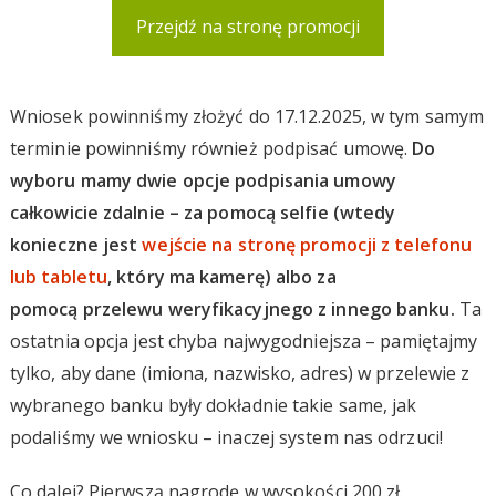
Przejdź na stronę promocji
Wniosek powinniśmy złożyć do 17.12.2025, w tym samym
terminie powinniśmy również podpisać umowę.
Do
wyboru mamy dwie opcje podpisania umowy
całkowicie zdalnie – za pomocą selfie (wtedy
konieczne jest
wejście na stronę promocji z telefonu
lub tabletu
, który ma kamerę) albo za
pomocą przelewu weryfikacyjnego z innego banku.
Ta
ostatnia opcja jest chyba najwygodniejsza – pamiętajmy
tylko, aby dane (imiona, nazwisko, adres) w przelewie z
wybranego banku były dokładnie takie same, jak
podaliśmy we wniosku – inaczej system nas odrzuci!
Co dalej? Pierwszą nagrodę w wysokości 200 zł