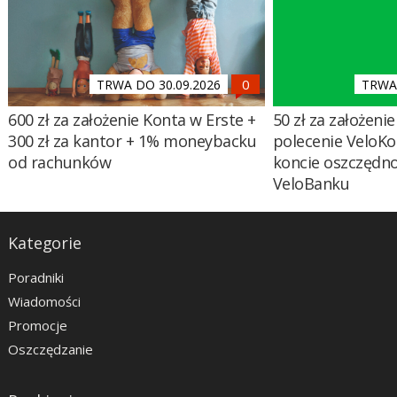
TRWA DO 30.09.2026
TRWA 
600 zł za założenie Konta w Erste +
50 zł za założenie 
300 zł za kantor + 1% moneybacku
polecenie VeloKo
od rachunków
koncie oszczędn
VeloBanku
Kategorie
Poradniki
Wiadomości
Promocje
Oszczędzanie