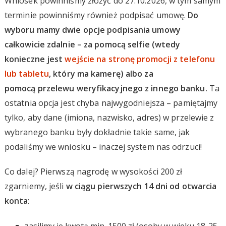
Wniosek powinniśmy złożyć do 27.10.2026, w tym samym
terminie powinniśmy również podpisać umowę.
Do
wyboru mamy dwie opcje podpisania umowy
całkowicie zdalnie – za pomocą selfie (wtedy
konieczne jest
wejście na stronę promocji z telefonu
lub tabletu
, który ma kamerę) albo za
pomocą przelewu weryfikacyjnego z innego banku.
Ta
ostatnia opcja jest chyba najwygodniejsza – pamiętajmy
tylko, aby dane (imiona, nazwisko, adres) w przelewie z
wybranego banku były dokładnie takie same, jak
podaliśmy we wniosku – inaczej system nas odrzuci!
Co dalej? Pierwszą nagrodę w wysokości 200 zł
zgarniemy, jeśli
w ciągu pierwszych 14 dni od otwarcia
konta
:
zasilimy je kwotą min. 1500 zł (osoby w wieku 18-25