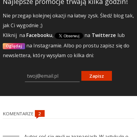
Najlepsze promocje trwają kilka godzin!
Nie przegap kolejnej okazji na łatwy zysk. Śledź blog tak,
jak Ci wygodnie ;)
Kliknij
na
Facebooku
,
na
Twitterze
lub
na Instagramie.
Albo po prostu zapisz się do
Oglądaj
newslettera, który wysyłam co kilka dni:
Zapisz
KOMENTARZE
Autor coś się myli w zeznaniach. W artykule o