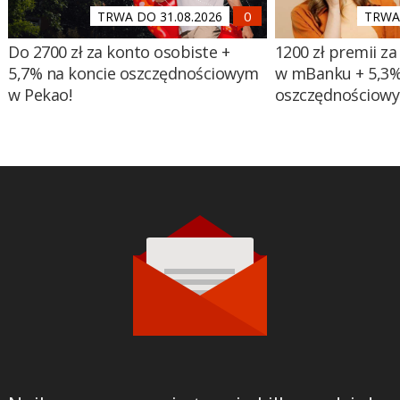
TRWA DO 31.08.2026
TRWA 
Do 2700 zł za konto osobiste +
1200 zł premii za
5,7% na koncie oszczędnościowym
w mBanku + 5,3%
w Pekao!
oszczędnościow