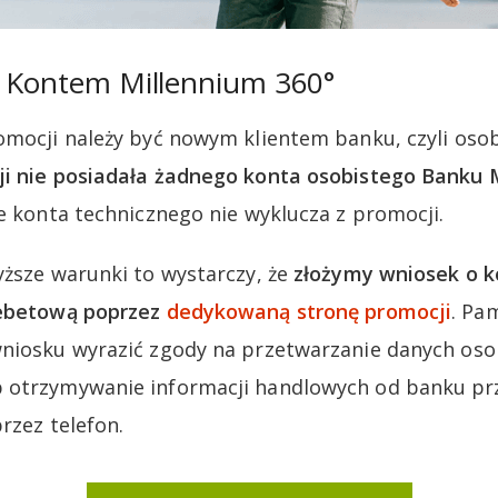
z Kontem Millennium 360°
omocji należy być nowym klientem banku, czyli oso
ji nie posiadała żadnego konta osobistego Banku 
ie konta technicznego nie wyklucza z promocji.
yższe warunki to wystarczy, że
złożymy wniosek o k
debetową poprzez
dedykowaną stronę promocji
. Pa
wniosku wyrazić zgody na przetwarzanie danych os
 otrzymywanie informacji handlowych od banku pr
rzez telefon.