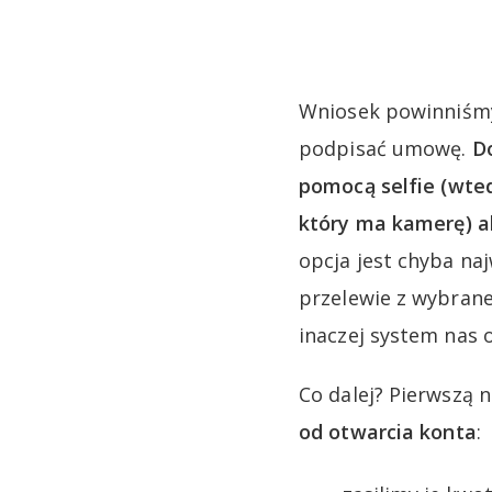
Wniosek powinniśmy
podpisać umowę.
D
pomocą selfie (wte
który ma kamerę) a
opcja jest chyba na
przelewie z wybrane
inaczej system nas o
Co dalej? Pierwszą 
od otwarcia konta
: