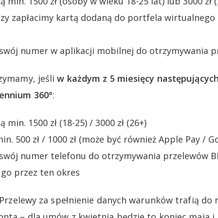
ą min. 1500 zł (osoby w wieku 18-25 lat) lub 3000 zł (
azy zapłacimy kartą dodaną do portfela wirtualnego 
 swój numer w aplikacji mobilnej do otrzymywania 
rzymamy, jeśli
w każdym z 5 miesięcy następujących
lennium 360°
:
ą min. 1500 zł (18-25) / 3000 zł (26+)
n. 500 zł / 1000 zł (może być również Apple Pay / G
 swój numer telefonu do otrzymywania przelewów BL
 go przez ten okres
! Przelewy za spełnienie danych warunków trafią do 
onta – dla umów z kwietnia będzie to koniec maja i 