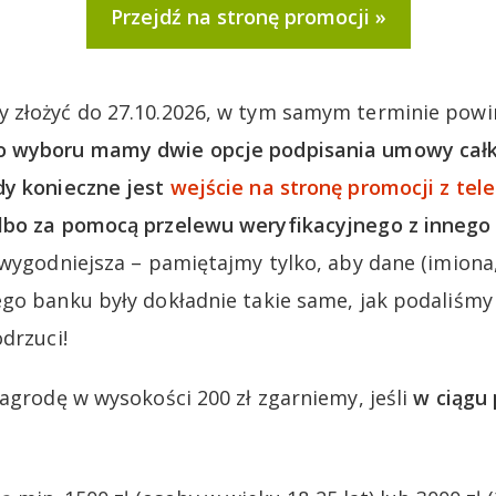
Przejdź na stronę promocji
 złożyć do 27.10.2026, w tym samym terminie powi
o wyboru mamy dwie opcje podpisania umowy całko
dy konieczne jest
wejście na stronę promocji z tel
lbo za pomocą przelewu weryfikacyjnego z innego
jwygodniejsza – pamiętajmy tylko, aby dane (imiona
go banku były dokładnie takie same, jak podaliśmy
drzuci!
nagrodę w wysokości 200 zł zgarniemy, jeśli
w ciągu 