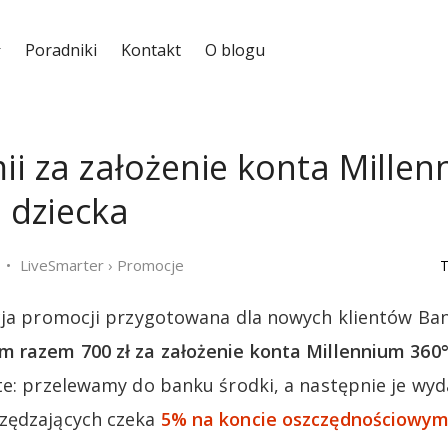
Poradniki
Kontakt
O blogu
mii za założenie konta Mille
a dziecka
LiveSmarter
›
Promocje
T
cja promocji przygotowana dla nowych klientów Ba
m razem 700 zł za założenie konta Millennium 360
te: przelewamy do banku środki, a następnie je wyd
zędzających czeka
5% na koncie oszczędnościowym 