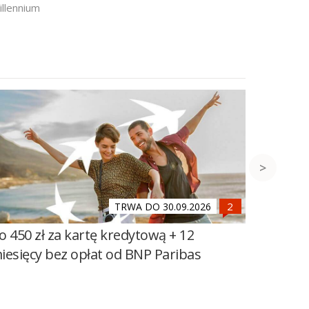
llennium
TRWA DO 30.09.2026
o 450 zł za kartę kredytową + 12
1000 zł
iesięcy bez opłat od BNP Paribas
BNP Par