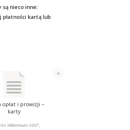
 są nieco inne:
 płatności kartą lub
 opłat i prowizji –
karty
nto Millennium 360°
,