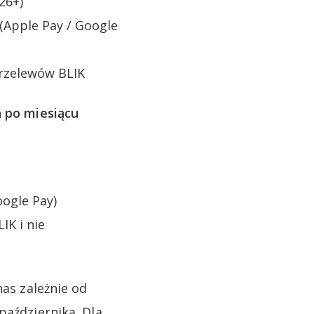
26+)
(Apple Pay / Google
przelewów BLIK
 po miesiącu
oogle Pay)
IK i nie
nas zależnie od
października. Dla