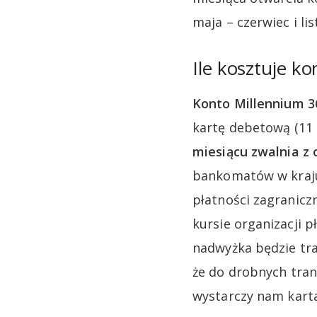
maja – czerwiec i lis
Ile kosztuje k
Konto Millennium 3
kartę debetową (11 
miesiącu zwalnia z 
bankomatów w kraju 
płatności zagranicz
kursie organizacji p
nadwyżka będzie tra
że do drobnych tran
wystarczy nam karta