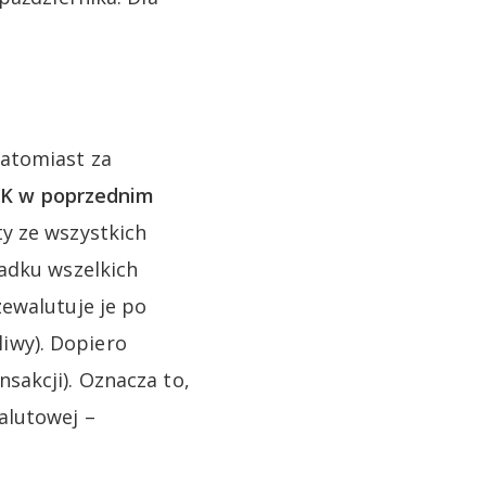
atomiast za
LIK w poprzednim
y ze wszystkich
padku wszelkich
ewalutuje je po
liwy). Dopiero
sakcji). Oznacza to,
alutowej –