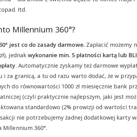
topad. Itd.
onto Millennium 360°?
60° jest co do zasady darmowe.
Zapłacić możemy n
zł), jednak
wykonanie min. 5 płatności kartą lub B
opłaty
. Automatycznie zyskamy też darmowe wypłat
i za granicą, a tu od razu warto dodać, że w przy
nych do równowartości 1000 zł miesięcznie bank prz
łatniczej (czyli praktycznie najlepszym, jaki jest moż
ktowana standardowo (2% prowizji od wartości tran
sakcji nie potrzebujemy żadnej dodatkowej karty w
 Millennium 360°.