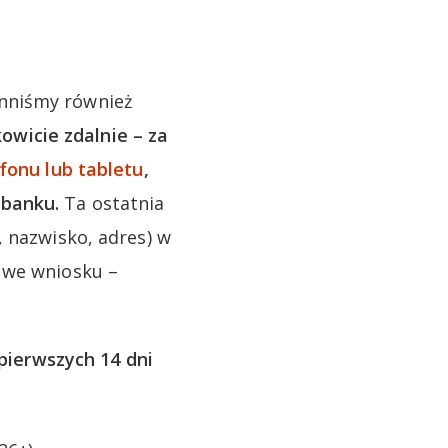
nniśmy również
wicie zdalnie – za
efonu lub tabletu
,
 banku.
Ta ostatnia
, nazwisko, adres) w
 we wniosku –
pierwszych 14 dni