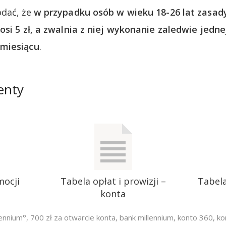
odać, że
w przypadku osób w wieku 18-26 lat zasady
si 5 zł, a zwalnia z niej wykonanie zaledwie jednej
miesiącu
.
enty
mocji
Tabela opłat i prowizji –
Tabela
konta
lennium°
,
700 zł za otwarcie konta
,
bank millennium
,
konto 360
,
ko