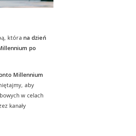
bą, która
na dzień
Millennium po
onto Millennium
miętajmy, aby
obowych w celach
zez kanały