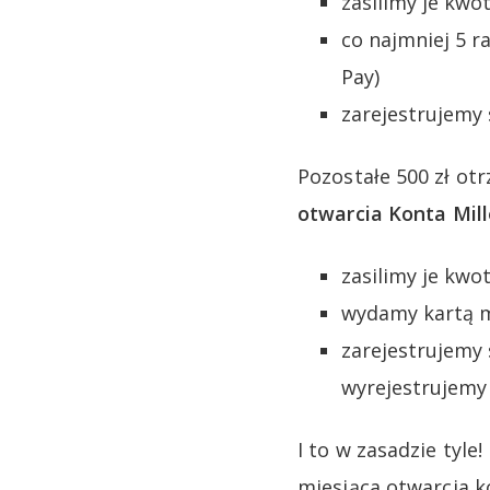
zasilimy je kwot
co najmniej 5 r
Pay)
zarejestrujemy
Pozostałe 500 zł ot
otwarcia Konta Mil
zasilimy je kwot
wydamy kartą mi
zarejestrujemy
wyrejestrujemy
I to w zasadzie tyle
miesiąca otwarcia k