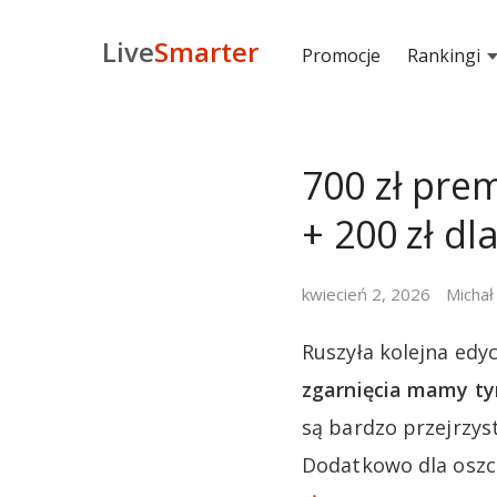
Live
Smarter
Promocje
Rankingi
700 zł pre
+ 200 zł dl
kwiecień 2, 2026
Michał
Ruszyła kolejna edy
zgarnięcia mamy ty
są bardzo przejrzys
Dodatkowo dla oszc