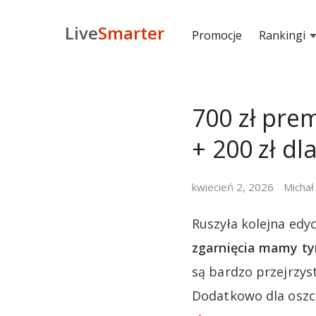
Live
Smarter
Promocje
Rankingi
700 zł pre
+ 200 zł dl
kwiecień 2, 2026
Michał
Ruszyła kolejna edy
zgarnięcia mamy ty
są bardzo przejrzys
Dodatkowo dla oszc