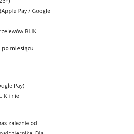
26+)
(Apple Pay / Google
przelewów BLIK
 po miesiącu
oogle Pay)
IK i nie
nas zależnie od
października. Dla