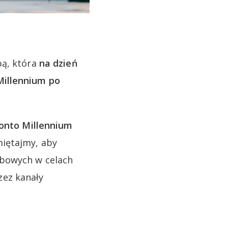
bą, która
na dzień
Millennium po
onto Millennium
miętajmy, aby
obowych w celach
zez kanały