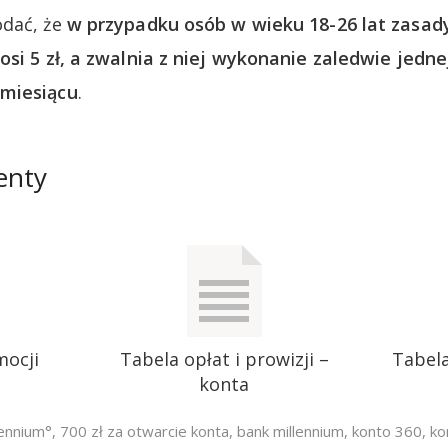
odać, że
w przypadku osób w wieku 18-26 lat zasady
si 5 zł, a zwalnia z niej wykonanie zaledwie jednej
miesiącu
.
enty
mocji
Tabela opłat i prowizji –
Tabela
konta
lennium°
,
700 zł za otwarcie konta
,
bank millennium
,
konto 360
,
ko