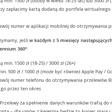
ą min. 1500 zł (osoby w wieku 18-25 lat) lub 3000 zł (
azy zapłacimy kartą dodaną do portfela wirtualnego 
 swój numer w aplikacji mobilnej do otrzymywania 
rzymamy, jeśli
w każdym z 5 miesięcy następujących
lennium 360°
:
ą min. 1500 zł (18-25) / 3000 zł (26+)
n. 500 zł / 1000 zł (może być również Apple Pay / G
 swój numer telefonu do otrzymywania przelewów BL
 go przez ten okres
! Przelewy za spełnienie danych warunków trafią do 
onta – dla umów z kwietnia będzie to koniec maja i 