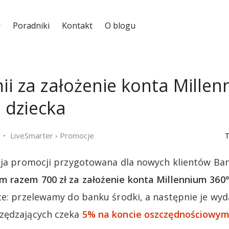
Poradniki
Kontakt
O blogu
mii za założenie konta Mille
a dziecka
LiveSmarter
›
Promocje
T
cja promocji przygotowana dla nowych klientów Ba
m razem 700 zł za założenie konta Millennium 360
te: przelewamy do banku środki, a następnie je wyd
zędzających czeka
5% na koncie oszczędnościowym 