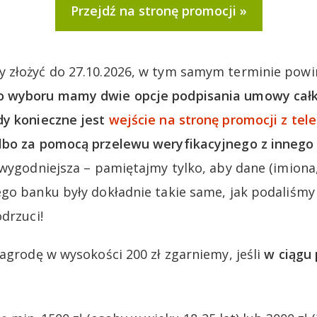
Przejdź na stronę promocji
 złożyć do 27.10.2026, w tym samym terminie powi
o wyboru mamy dwie opcje podpisania umowy całko
dy konieczne jest
wejście na stronę promocji z tel
lbo za pomocą przelewu weryfikacyjnego z innego
jwygodniejsza – pamiętajmy tylko, aby dane (imiona
go banku były dokładnie takie same, jak podaliśmy
drzuci!
nagrodę w wysokości 200 zł zgarniemy, jeśli
w ciągu 