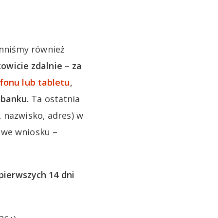
nniśmy również
wicie zdalnie – za
efonu lub tabletu
,
 banku.
Ta ostatnia
, nazwisko, adres) w
 we wniosku –
pierwszych 14 dni