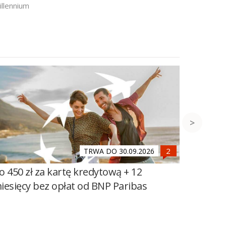
llennium
TRWA DO 30.09.2026
o 450 zł za kartę kredytową + 12
500 zł 
iesięcy bez opłat od BNP Paribas
Banku 
Mega O