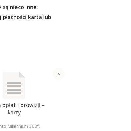
 są nieco inne:
 płatności kartą lub
 opłat i prowizji –
karty
nto Millennium 360°
,