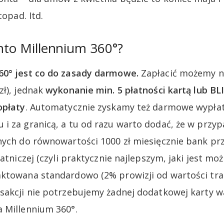
topad. Itd.
onto Millennium 360°?
60° jest co do zasady darmowe.
Zapłacić możemy n
zł), jednak
wykonanie min. 5 płatności kartą lub B
opłaty
. Automatycznie zyskamy też darmowe wypłat
i za granicą, a tu od razu warto dodać, że w przy
nych do równowartości 1000 zł miesięcznie bank prz
łatniczej (czyli praktycznie najlepszym, jaki jest moż
ktowana standardowo (2% prowizji od wartości tran
sakcji nie potrzebujemy żadnej dodatkowej karty w
 Millennium 360°.