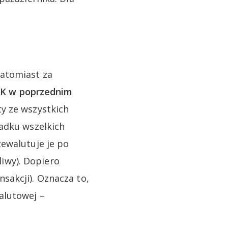
atomiast za
LIK w poprzednim
y ze wszystkich
padku wszelkich
ewalutuje je po
liwy). Dopiero
sakcji). Oznacza to,
alutowej –