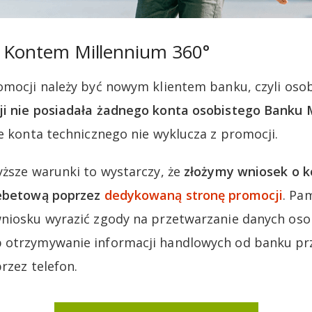
z Kontem Millennium 360°
omocji należy być nowym klientem banku, czyli oso
ji nie posiadała żadnego konta osobistego Banku 
ie konta technicznego nie wyklucza z promocji.
yższe warunki to wystarczy, że
złożymy wniosek o k
debetową poprzez
dedykowaną stronę promocji
. Pa
wniosku wyrazić zgody na przetwarzanie danych os
 otrzymywanie informacji handlowych od banku pr
rzez telefon.