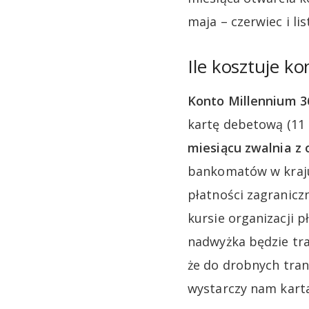
maja – czerwiec i lis
Ile kosztuje k
Konto Millennium 3
kartę debetową (11 
miesiącu zwalnia z 
bankomatów w kraju 
płatności zagranicz
kursie organizacji p
nadwyżka będzie tra
że do drobnych tran
wystarczy nam karta