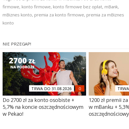
firmowe
,
konto firmowe
,
konto firmowe bez opłat
,
mBank
,
mBiznes konto
,
premia za konto firmowe
,
premia za mBiznes
konto
NIE PRZEGAP!
TRWA DO 31.08.2026
TRWA 
Do 2700 zł za konto osobiste +
1200 zł premii za
5,7% na koncie oszczędnościowym
w mBanku + 5,3%
w Pekao!
oszczędnościow