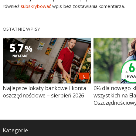
również
subskrybować
wpis bez zostawiania komentarza.
OSTATNIE WPISY
TRWA 
Najlepsze lokaty bankowe i konta
6% dla nowego kl
oszczędnościowe – sierpień 2026
wszystkich na El
Oszczędnościow
Kategorie