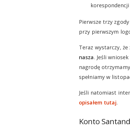
korespondencji 
Pierwsze trzy zgod
przy pierwszym log
Teraz wystarczy, że
nasza
. Jeśli wniose
nagrodę otrzymamy d
spełniamy w listopa
Jeśli natomiast int
opisałem tutaj
.
Konto Santande