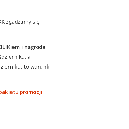
KK zgadzamy się
BLIKiem i nagroda
ździerniku, a
zierniku, to warunki
 pakietu promocji