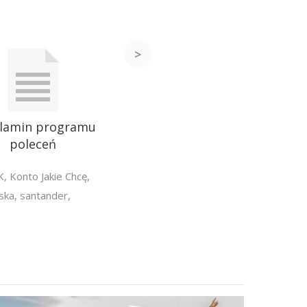
lamin programu
Tabela opłat i prowizji
poleceń
K
,
Konto Jakie Chcę
,
ska
,
santander
,