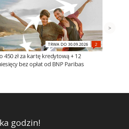
TRWA DO 30.09.2026
o 450 zł za kartę kredytową + 12
500 zł 
iesięcy bez opłat od BNP Paribas
Banku 
Mega O
ka godzin!