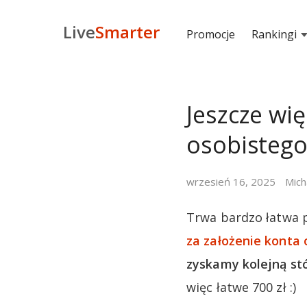
Live
Smarter
Promocje
Rankingi
Jeszcze wię
osobisteg
wrzesień 16, 2025
Mich
Trwa bardzo łatwa 
za założenie konta
zyskamy kolejną s
więc łatwe 700 zł :)