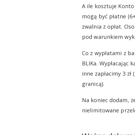
A ile kosztuje Kont
mogą być płatne (6+9
zwalnia z opłat. Oso
pod warunkiem wyko
Co z wypłatami z b
BLIKa. Wypłacając k
inne zapłacimy 3 zł
granicą).
Na koniec dodam, że
nielimitowane prze