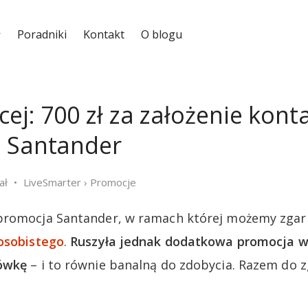
Poradniki
Kontakt
O blogu
cej: 700 zł za założenie kont
o Santander
ał
LiveSmarter
›
Promocje
promocja Santander, w ramach której możemy zga
 osobistego
.
Ruszyła jednak dodatkowa promocja w
tówkę
– i to równie banalną do zdobycia. Razem do z