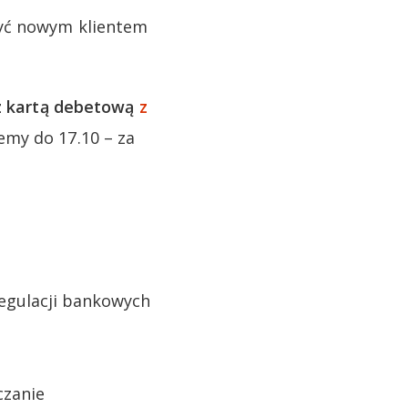
być nowym klientem
z kartą debetową
z
my do 17.10 – za
regulacji bankowych
rczanie