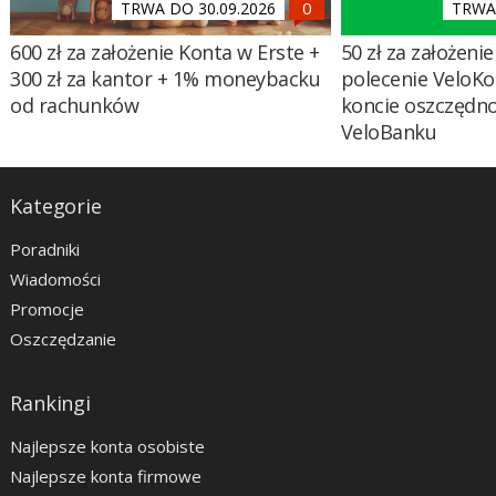
TRWA DO 30.09.2026
TRWA 
600 zł za założenie Konta w Erste +
50 zł za założenie 
300 zł za kantor + 1% moneybacku
polecenie VeloKo
od rachunków
koncie oszczędn
VeloBanku
Kategorie
Poradniki
Wiadomości
Promocje
Oszczędzanie
Rankingi
Najlepsze konta osobiste
Najlepsze konta firmowe