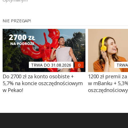
NIE PRZEGAP!
TRWA DO 31.08.2026
TRWA 
Do 2700 zł za konto osobiste +
1200 zł premii za
5,7% na koncie oszczędnościowym
w mBanku + 5,3%
w Pekao!
oszczędnościow