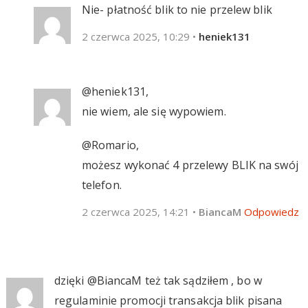
Nie- płatność blik to nie przelew blik
2 czerwca 2025, 10:29
•
heniek131
@heniek131,
nie wiem, ale się wypowiem.
@Romario,
możesz wykonać 4 przelewy BLIK na swój
telefon.
2 czerwca 2025, 14:21
•
BiancaM
Odpowiedz
dzięki @BiancaM też tak sądziłem , bo w
regulaminie promocji transakcja blik pisana