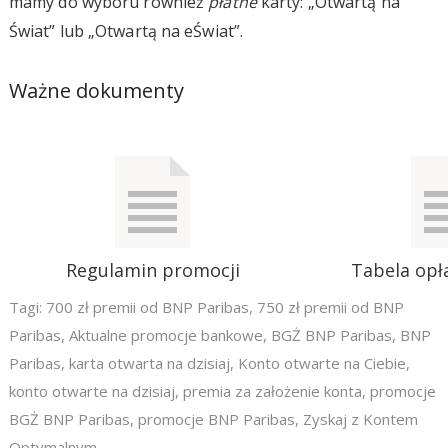
mamy do wyboru również
płatne
karty: „Otwartą na
Świat” lub „Otwartą na eŚwiat”.
Ważne dokumenty
Regulamin promocji
Tabela opła
Tagi:
700 zł premii od BNP Paribas
,
750 zł premii od BNP
Paribas
,
Aktualne promocje bankowe
,
BGŻ BNP Paribas
,
BNP
Paribas
,
karta otwarta na dzisiaj
,
Konto otwarte na Ciebie
,
konto otwarte na dzisiaj
,
premia za założenie konta
,
promocje
BGŻ BNP Paribas
,
promocje BNP Paribas
,
Zyskaj z Kontem
Optymalnym