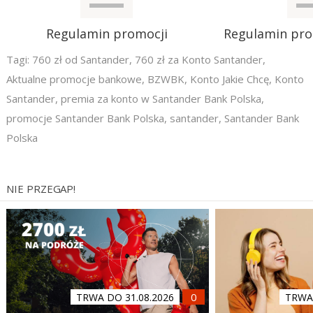
Regulamin promocji
Regulamin pr
Tagi:
760 zł od Santander
,
760 zł za Konto Santander
,
Aktualne promocje bankowe
,
BZWBK
,
Konto Jakie Chcę
,
Konto
Santander
,
premia za konto w Santander Bank Polska
,
promocje Santander Bank Polska
,
santander
,
Santander Bank
Polska
NIE PRZEGAP!
TRWA DO 31.08.2026
TRWA 