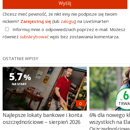
Wyślij
Chcesz mieć pewność, że nikt inny nie podpisze się twoim
nickiem?
Zarejestruj się
(lub
zaloguj
) na LiveSmarter!
Informuj mnie o odpowiedziach poprzez e-mail. Możesz
również
subskrybować
wpis bez zostawiania komentarza.
OSTATNIE WPISY
TRWA 
Najlepsze lokaty bankowe i konta
6% dla nowego kl
oszczędnościowe – sierpień 2026
wszystkich na El
Oszczędnościow