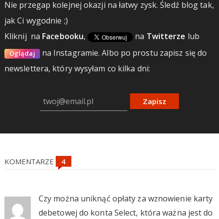
Nie przegap kolejnej okazji na łatwy zysk. Śledź blog tak,
jak Ci wygodnie ;)
Kliknij
na
Facebooku
,
na
Twitterze
lub
na Instagramie.
Albo po prostu zapisz się do
Oglądaj
newslettera, który wysyłam co kilka dni:
Zapisz
KOMENTARZE
Czy można uniknąć opłaty za wznowienie karty
debetowej do konta Select, która ważna jest do