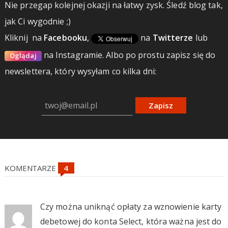
Nie przegap kolejnej okazji na łatwy zysk. Śledź blog tak,
jak Ci wygodnie ;)
Kliknij
na
Facebooku
,
na
Twitterze
lub
na Instagramie.
Albo po prostu zapisz się do
Oglądaj
newslettera, który wysyłam co kilka dni:
Zapisz
KOMENTARZE
Czy można uniknąć opłaty za wznowienie karty
debetowej do konta Select, która ważna jest do