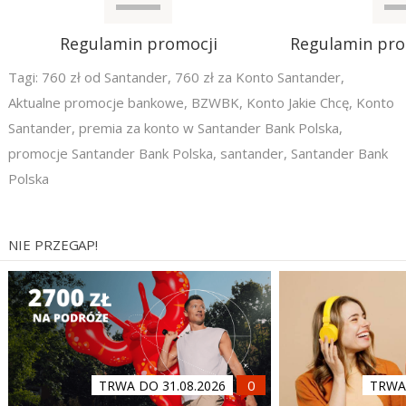
Regulamin promocji
Regulamin pr
Tagi:
760 zł od Santander
,
760 zł za Konto Santander
,
Aktualne promocje bankowe
,
BZWBK
,
Konto Jakie Chcę
,
Konto
Santander
,
premia za konto w Santander Bank Polska
,
promocje Santander Bank Polska
,
santander
,
Santander Bank
Polska
NIE PRZEGAP!
TRWA DO 31.08.2026
TRWA 