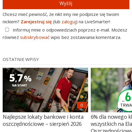
Wyślij
Chcesz mieć pewność, że nikt inny nie podpisze się twoim
nickiem?
Zarejestruj się
(lub
zaloguj
) na LiveSmarter!
Informuj mnie o odpowiedziach poprzez e-mail. Możesz
również
subskrybować
wpis bez zostawiania komentarza.
OSTATNIE WPISY
TRWA 
Najlepsze lokaty bankowe i konta
6% dla nowego kl
oszczędnościowe – sierpień 2026
wszystkich na El
Oszczędnościow