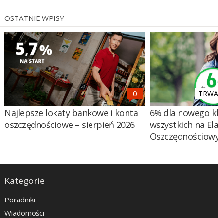
OSTATNIE WPISY
TRWA 
Najlepsze lokaty bankowe i konta
6% dla nowego kl
oszczędnościowe – sierpień 2026
wszystkich na El
Oszczędnościow
Kategorie
Poradniki
Wiadomości