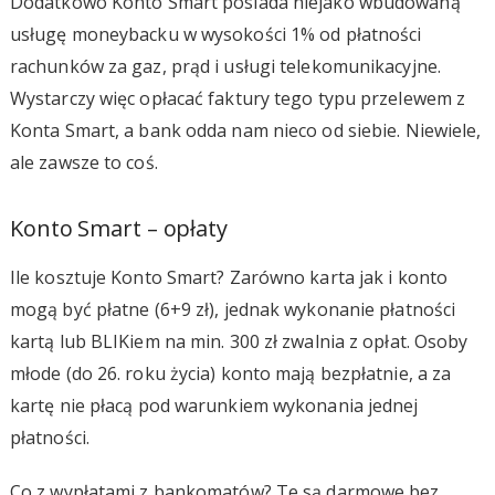
Dodatkowo Konto Smart posiada niejako wbudowaną
usługę moneybacku w wysokości 1% od płatności
rachunków za gaz, prąd i usługi telekomunikacyjne.
Wystarczy więc opłacać faktury tego typu przelewem z
Konta Smart, a bank odda nam nieco od siebie. Niewiele,
ale zawsze to coś.
Konto Smart – opłaty
Ile kosztuje Konto Smart? Zarówno karta jak i konto
mogą być płatne (6+9 zł), jednak wykonanie płatności
kartą lub BLIKiem na min. 300 zł zwalnia z opłat. Osoby
młode (do 26. roku życia) konto mają bezpłatnie, a za
kartę nie płacą pod warunkiem wykonania jednej
płatności.
Co z wypłatami z bankomatów? Te są darmowe bez