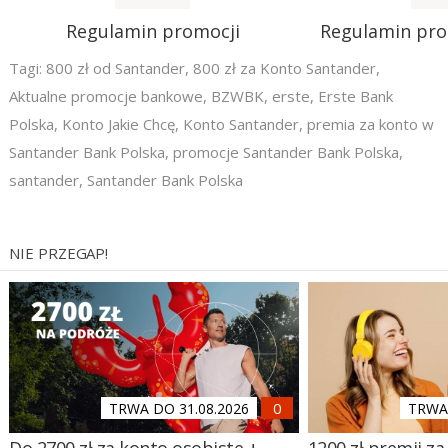
Regulamin promocji
Regulamin pr
Tagi:
800 zł od Santander
,
800 zł za Konto Santander
,
Aktualne promocje bankowe
,
BZWBK
,
erste
,
Erste Bank
Polska
,
Konto Jakie Chcę
,
Konto Santander
,
premia za konto w
Santander Bank Polska
,
promocje Santander Bank Polska
,
santander
,
Santander Bank Polska
NIE PRZEGAP!
TRWA DO 31.08.2026
TRWA 