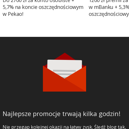
Do 2700 zł za konto osobiste +
1200 zł premii za
5,7% na koncie oszczędnościowym
w mBanku + 5,3%
w Pekao!
oszczędnościow
Najlepsze promocje trwają kilka godzin!
Nie przegap kolejnej okazji na łatwy zysk. Śledź blog tak,