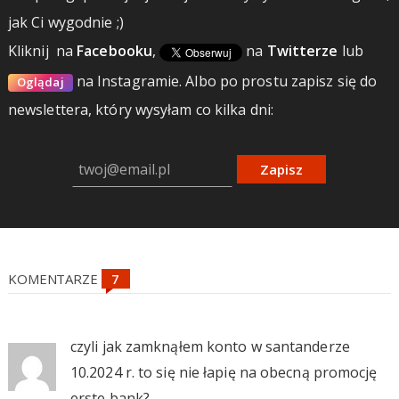
jak Ci wygodnie ;)
Kliknij
na
Facebooku
,
na
Twitterze
lub
na Instagramie.
Albo po prostu zapisz się do
Oglądaj
newslettera, który wysyłam co kilka dni:
Zapisz
KOMENTARZE
czyli jak zamknąłem konto w santanderze
10.2024 r. to się nie łapię na obecną promocję
erste bank?