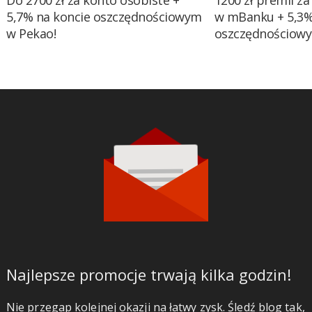
Do 2700 zł za konto osobiste +
1200 zł premii za
5,7% na koncie oszczędnościowym
w mBanku + 5,3%
w Pekao!
oszczędnościow
Najlepsze promocje trwają kilka godzin!
Nie przegap kolejnej okazji na łatwy zysk. Śledź blog tak,