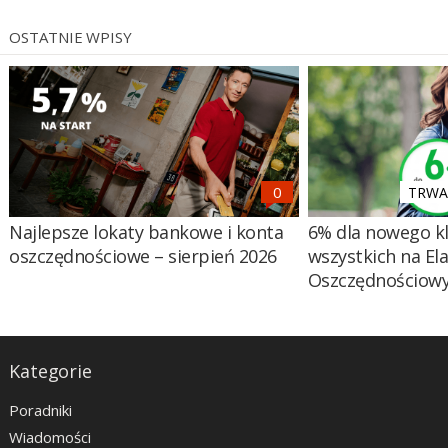
OSTATNIE WPISY
TRWA 
Najlepsze lokaty bankowe i konta
6% dla nowego kl
oszczędnościowe – sierpień 2026
wszystkich na El
Oszczędnościow
Kategorie
Poradniki
Wiadomości