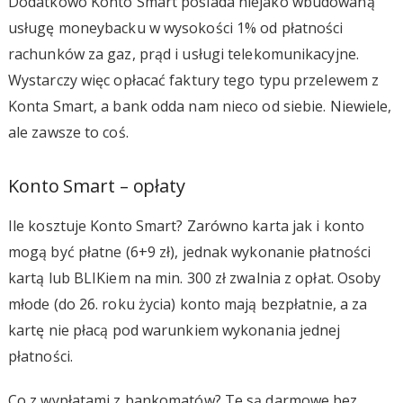
Dodatkowo Konto Smart posiada niejako wbudowaną
usługę moneybacku w wysokości 1% od płatności
rachunków za gaz, prąd i usługi telekomunikacyjne.
Wystarczy więc opłacać faktury tego typu przelewem z
Konta Smart, a bank odda nam nieco od siebie. Niewiele,
ale zawsze to coś.
Konto Smart – opłaty
Ile kosztuje Konto Smart? Zarówno karta jak i konto
mogą być płatne (6+9 zł), jednak wykonanie płatności
kartą lub BLIKiem na min. 300 zł zwalnia z opłat. Osoby
młode (do 26. roku życia) konto mają bezpłatnie, a za
kartę nie płacą pod warunkiem wykonania jednej
płatności.
Co z wypłatami z bankomatów? Te są darmowe bez