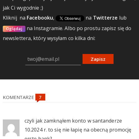
jak Ci wygodnie ;)
Kliknij
na
Facebooku
,
na
Twitterze
lub
na Instagramie.
Albo po prostu zapisz się do
Oglądaj
newslettera, który wysyłam co kilka dni:
Zapisz
KOMENTARZE
czyli jak zamknąłem konto w santanderze
10.2024 r. to się nie łapię na obecną promocję
erste bank?