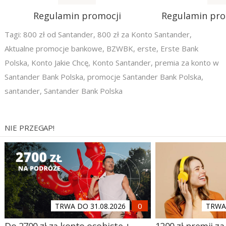
Regulamin promocji
Regulamin pr
Tagi:
800 zł od Santander
,
800 zł za Konto Santander
,
Aktualne promocje bankowe
,
BZWBK
,
erste
,
Erste Bank
Polska
,
Konto Jakie Chcę
,
Konto Santander
,
premia za konto w
Santander Bank Polska
,
promocje Santander Bank Polska
,
santander
,
Santander Bank Polska
NIE PRZEGAP!
TRWA DO 31.08.2026
TRWA 