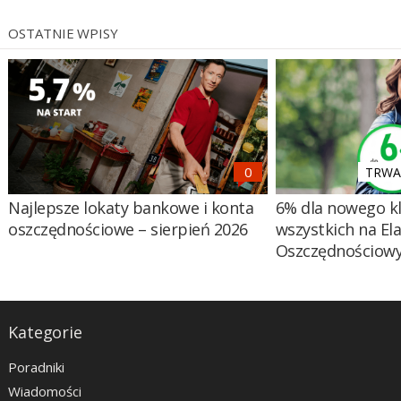
OSTATNIE WPISY
TRWA 
Najlepsze lokaty bankowe i konta
6% dla nowego kl
oszczędnościowe – sierpień 2026
wszystkich na El
Oszczędnościow
Kategorie
Poradniki
Wiadomości