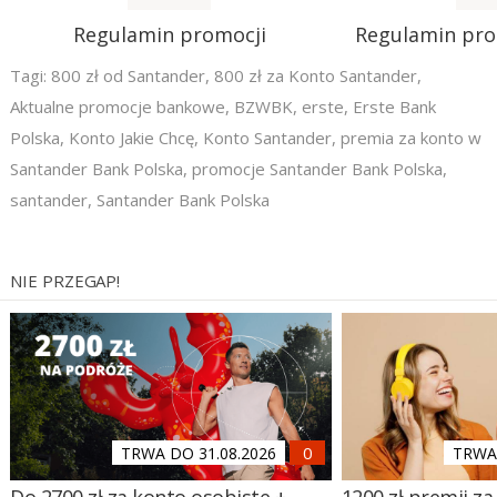
Regulamin promocji
Regulamin pr
Tagi:
800 zł od Santander
,
800 zł za Konto Santander
,
Aktualne promocje bankowe
,
BZWBK
,
erste
,
Erste Bank
Polska
,
Konto Jakie Chcę
,
Konto Santander
,
premia za konto w
Santander Bank Polska
,
promocje Santander Bank Polska
,
santander
,
Santander Bank Polska
NIE PRZEGAP!
TRWA DO 31.08.2026
TRWA 