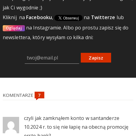
jak Ci wygodnie ;)
Kliknij
na
Facebooku
,
na
Twitterze
lub
na Instagramie.
Albo po prostu zapisz się do
Oglądaj
newslettera, który wysyłam co kilka dni:
Zapisz
KOMENTARZE
czyli jak zamknąłem konto w santanderze
10.2024 r. to się nie łapię na obecną promocję
erste bank?