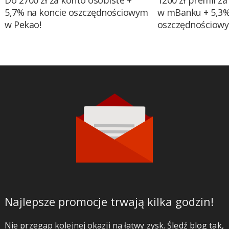
Do 2700 zł za konto osobiste +
1200 zł premii za
5,7% na koncie oszczędnościowym
w mBanku + 5,3%
w Pekao!
oszczędnościow
Najlepsze promocje trwają kilka godzin!
Nie przegap kolejnej okazji na łatwy zysk. Śledź blog tak,