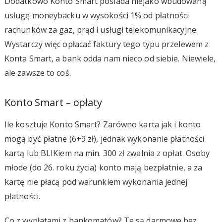
Dodatkowo Konto Smart posiada niejako wbudowaną
usługę moneybacku w wysokości 1% od płatności
rachunków za gaz, prąd i usługi telekomunikacyjne.
Wystarczy więc opłacać faktury tego typu przelewem z
Konta Smart, a bank odda nam nieco od siebie. Niewiele,
ale zawsze to coś.
Konto Smart – opłaty
Ile kosztuje Konto Smart? Zarówno karta jak i konto
mogą być płatne (6+9 zł), jednak wykonanie płatności
kartą lub BLIKiem na min. 300 zł zwalnia z opłat. Osoby
młode (do 26. roku życia) konto mają bezpłatnie, a za
kartę nie płacą pod warunkiem wykonania jednej
płatności.
Co z wypłatami z bankomatów? Te są darmowe bez