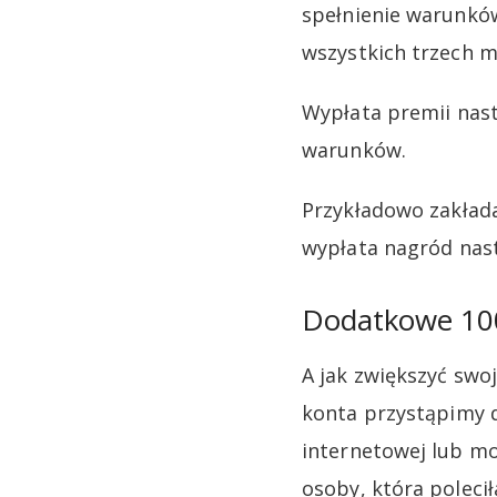
spełnienie warunków
wszystkich trzech m
Wypłata premii nast
warunków.
Przykładowo zakłada
wypłata nagród nast
Dodatkowe 100
A jak zwiększyć swoj
konta przystąpimy 
internetowej lub mo
osoby, która poleci