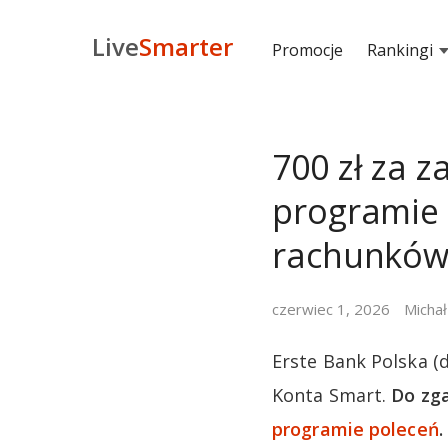
Live
Smarter
Promocje
Rankingi
700 zł za z
programie
rachunkó
czerwiec 1, 2026
Michał
Erste Bank Polska (
Konta Smart.
Do zga
programie poleceń