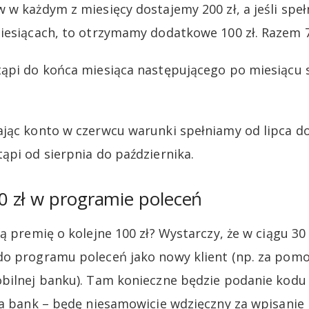
 w każdym z miesięcy dostajemy 200 zł, a jeśli speł
iesiącach, to otrzymamy dodatkowe 100 zł. Razem 70
ąpi do końca miesiąca następującego po miesiącu 
jąc konto w czerwcu warunki spełniamy od lipca do
ąpi od sierpnia do października.
 zł w programie poleceń
ą premię o kolejne 100 zł? Wystarczy, że w ciągu 30
do programu poleceń jako nowy klient (np. za pom
bilnej banku). Tam konieczne będzie podanie kodu
ła bank – będę niesamowicie wdzięczny za wpisanie