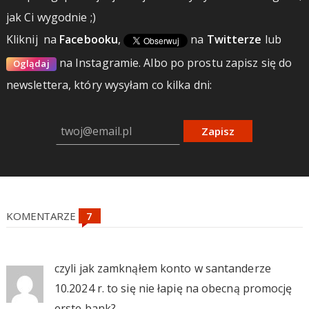
jak Ci wygodnie ;)
Kliknij
na
Facebooku
,
na
Twitterze
lub
na Instagramie.
Albo po prostu zapisz się do
Oglądaj
newslettera, który wysyłam co kilka dni:
Zapisz
KOMENTARZE
czyli jak zamknąłem konto w santanderze
10.2024 r. to się nie łapię na obecną promocję
erste bank?