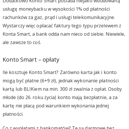
Dodatkowo Konto Smart posiada niejako wbudowaną
usługę moneybacku w wysokości 1% od płatności
rachunków za gaz, prąd i usługi telekomunikacyjne.
Wystarczy więc opłacać faktury tego typu przelewem z
Konta Smart, a bank odda nam nieco od siebie. Niewiele,
ale zawsze to coś.
Konto Smart – opłaty
Ile kosztuje Konto Smart? Zarówno karta jak i konto
mogą być płatne (6+9 zł), jednak wykonanie płatności
kartą lub BLIKiem na min. 300 zł zwalnia z opłat. Osoby
młode (do 26. roku życia) konto mają bezpłatnie, a za
kartę nie płacą pod warunkiem wykonania jednej
płatności.
Co z wypłatami z bankomatów? Te są darmowe bez