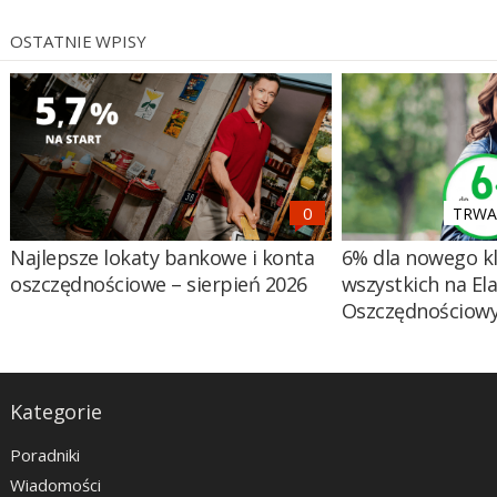
OSTATNIE WPISY
TRWA 
Najlepsze lokaty bankowe i konta
6% dla nowego kl
oszczędnościowe – sierpień 2026
wszystkich na El
Oszczędnościow
Kategorie
Poradniki
Wiadomości