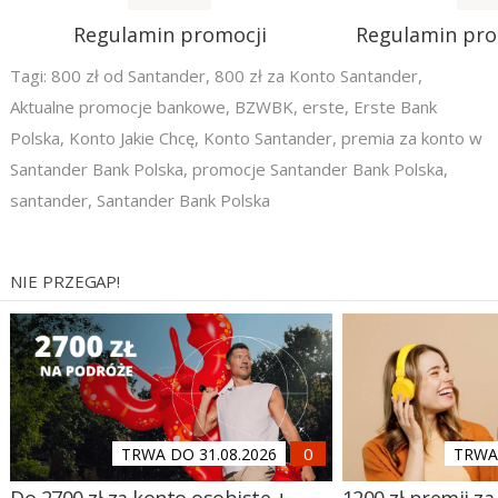
Regulamin promocji
Regulamin pr
Tagi:
800 zł od Santander
,
800 zł za Konto Santander
,
Aktualne promocje bankowe
,
BZWBK
,
erste
,
Erste Bank
Polska
,
Konto Jakie Chcę
,
Konto Santander
,
premia za konto w
Santander Bank Polska
,
promocje Santander Bank Polska
,
santander
,
Santander Bank Polska
NIE PRZEGAP!
TRWA DO 31.08.2026
TRWA 