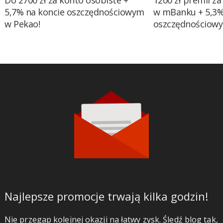
Do 2700 zł za konto osobiste +
1200 zł premii za
5,7% na koncie oszczędnościowym
w mBanku + 5,3%
w Pekao!
oszczędnościow
Najlepsze promocje trwają kilka godzin!
Nie przegap kolejnej okazji na łatwy zysk. Śledź blog tak,