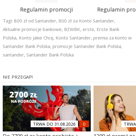
Regulamin promocji
Regulamin pr
Tagi:
800 zł od Santander
,
800 zł za Konto Santander
,
Aktualne promocje bankowe
,
BZWBK
,
erste
,
Erste Bank
Polska
,
Konto Jakie Chcę
,
Konto Santander
,
premia za konto w
Santander Bank Polska
,
promocje Santander Bank Polska
,
santander
,
Santander Bank Polska
NIE PRZEGAP!
TRWA DO 31.08.2026
TRWA 