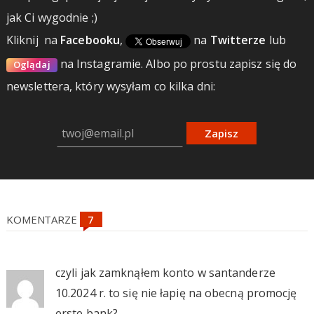
jak Ci wygodnie ;)
Kliknij
na
Facebooku
,
na
Twitterze
lub
na Instagramie.
Albo po prostu zapisz się do
Oglądaj
newslettera, który wysyłam co kilka dni:
Zapisz
KOMENTARZE
czyli jak zamknąłem konto w santanderze
10.2024 r. to się nie łapię na obecną promocję
erste bank?