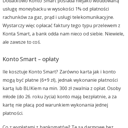
Dodatkowo Konto Smart posiada niejako wbudowaną
usługę moneybacku w wysokości 1% od płatności
rachunków za gaz, prąd i usługi telekomunikacyjne.
Wystarczy więc opłacać faktury tego typu przelewem z
Konta Smart, a bank odda nam nieco od siebie. Niewiele,
ale zawsze to coś.
Konto Smart – opłaty
Ile kosztuje Konto Smart? Zarówno karta jak i konto
mogą być płatne (6+9 zł), jednak wykonanie płatności
kartą lub BLIKiem na min. 300 zł zwalnia z opłat. Osoby
młode (do 26. roku życia) konto mają bezpłatnie, a za
kartę nie płacą pod warunkiem wykonania jednej
płatności.
Co z wypłatami z bankomatów? Te są darmowe bez