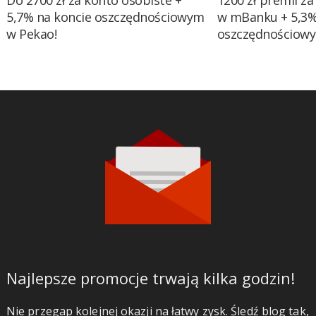
Do 2700 zł za konto osobiste +
1200 zł premii za
5,7% na koncie oszczędnościowym
w mBanku + 5,3%
w Pekao!
oszczędnościow
Najlepsze promocje trwają kilka godzin!
Nie przegap kolejnej okazji na łatwy zysk. Śledź blog tak,