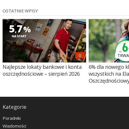
OSTATNIE WPISY
TRWA 
Najlepsze lokaty bankowe i konta
6% dla nowego kl
oszczędnościowe – sierpień 2026
wszystkich na El
Oszczędnościow
Kategorie
Poradniki
Wiadomości