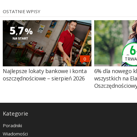
OSTATNIE WPISY
TRWA 
Najlepsze lokaty bankowe i konta
6% dla nowego kl
oszczędnościowe – sierpień 2026
wszystkich na El
Oszczędnościow
Kategorie
Poradniki
Wiadomości