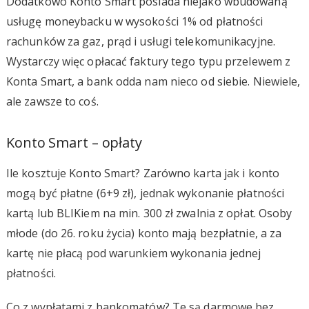
Dodatkowo Konto Smart posiada niejako wbudowaną
usługę moneybacku w wysokości 1% od płatności
rachunków za gaz, prąd i usługi telekomunikacyjne.
Wystarczy więc opłacać faktury tego typu przelewem z
Konta Smart, a bank odda nam nieco od siebie. Niewiele,
ale zawsze to coś.
Konto Smart – opłaty
Ile kosztuje Konto Smart? Zarówno karta jak i konto
mogą być płatne (6+9 zł), jednak wykonanie płatności
kartą lub BLIKiem na min. 300 zł zwalnia z opłat. Osoby
młode (do 26. roku życia) konto mają bezpłatnie, a za
kartę nie płacą pod warunkiem wykonania jednej
płatności.
Co z wypłatami z bankomatów? Te są darmowe bez