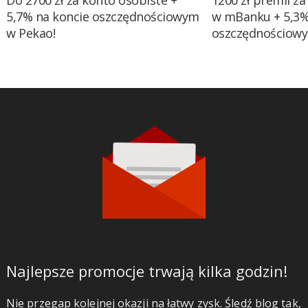
Do 2700 zł za konto osobiste +
1200 zł premii za
5,7% na koncie oszczędnościowym
w mBanku + 5,3%
w Pekao!
oszczędnościow
Najlepsze promocje trwają kilka godzin!
Nie przegap kolejnej okazji na łatwy zysk. Śledź blog tak,