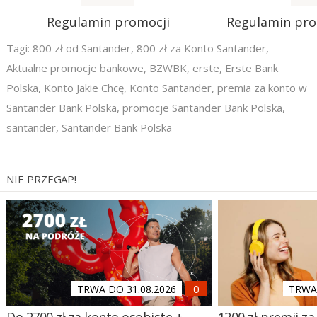
Regulamin promocji
Regulamin pr
Tagi:
800 zł od Santander
,
800 zł za Konto Santander
,
Aktualne promocje bankowe
,
BZWBK
,
erste
,
Erste Bank
Polska
,
Konto Jakie Chcę
,
Konto Santander
,
premia za konto w
Santander Bank Polska
,
promocje Santander Bank Polska
,
santander
,
Santander Bank Polska
NIE PRZEGAP!
TRWA DO 31.08.2026
TRWA 