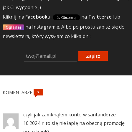
jak Ci wygodnie ;)
Kliknij
na
Facebooku
,
na
Twitterze
lub
na Instagramie.
Albo po prostu zapisz się do
Oglądaj
newslettera, który wysyłam co kilka dni:
Zapisz
KOMENTARZE
czyli jak zamknąłem konto w santanderze
10.2024 r. to się nie łapię na obecną promocję
erste bank?