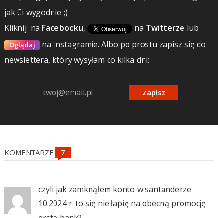
jak Ci wygodnie ;)
Kliknij
na
Facebooku
,
na
Twitterze
lub
na Instagramie.
Albo po prostu zapisz się do
Oglądaj
newslettera, który wysyłam co kilka dni:
Zapisz
KOMENTARZE
czyli jak zamknąłem konto w santanderze
10.2024 r. to się nie łapię na obecną promocję
erste bank?