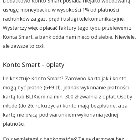
Dodatkowo Konto Smart posiada niejako wbudowaną
usługę moneybacku w wysokości 1% od płatności
rachunków za gaz, prąd i usługi telekomunikacyjne.
Wystarczy więc opłacać faktury tego typu przelewem z
Konta Smart, a bank odda nam nieco od siebie. Niewiele,
ale zawsze to coś.
Konto Smart – opłaty
Ile kosztuje Konto Smart? Zarówno karta jak i konto
mogą być płatne (6+9 zł), jednak wykonanie płatności
kartą lub BLIKiem na min. 300 zł zwalnia z opłat. Osoby
młode (do 26. roku życia) konto mają bezpłatnie, a za
kartę nie płacą pod warunkiem wykonania jednej
płatności.
Co z wypłatami z bankomatów? Te są darmowe bez