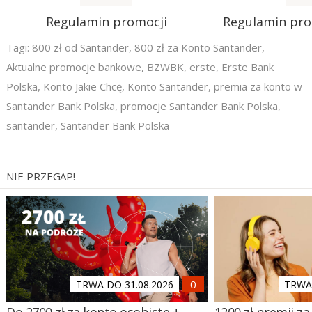
Regulamin promocji
Regulamin pr
Tagi:
800 zł od Santander
,
800 zł za Konto Santander
,
Aktualne promocje bankowe
,
BZWBK
,
erste
,
Erste Bank
Polska
,
Konto Jakie Chcę
,
Konto Santander
,
premia za konto w
Santander Bank Polska
,
promocje Santander Bank Polska
,
santander
,
Santander Bank Polska
NIE PRZEGAP!
TRWA DO 31.08.2026
TRWA 