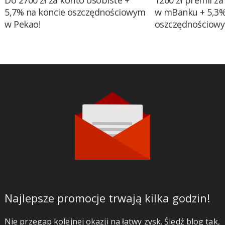
Do 2700 zł za konto osobiste +
1200 zł premii za
5,7% na koncie oszczędnościowym
w mBanku + 5,3%
w Pekao!
oszczędnościow
Najlepsze promocje trwają kilka godzin!
Nie przegap kolejnej okazji na łatwy zysk. Śledź blog tak,