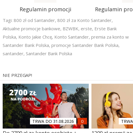
Regulamin promocji
Regulamin pr
Tagi:
800 zł od Santander
,
800 zł za Konto Santander
,
Aktualne promocje bankowe
,
BZWBK
,
erste
,
Erste Bank
Polska
,
Konto Jakie Chcę
,
Konto Santander
,
premia za konto w
Santander Bank Polska
,
promocje Santander Bank Polska
,
santander
,
Santander Bank Polska
NIE PRZEGAP!
TRWA DO 31.08.2026
TRWA 