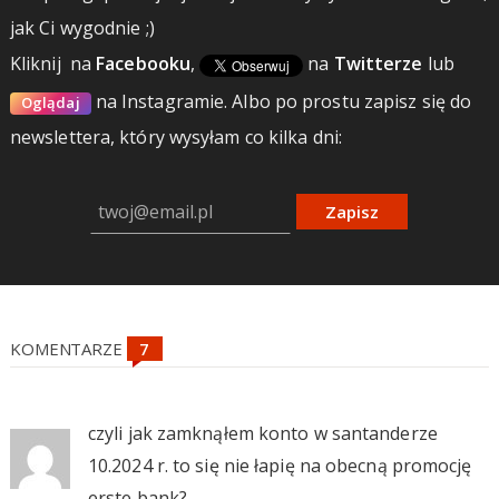
jak Ci wygodnie ;)
Kliknij
na
Facebooku
,
na
Twitterze
lub
na Instagramie.
Albo po prostu zapisz się do
Oglądaj
newslettera, który wysyłam co kilka dni:
Zapisz
KOMENTARZE
czyli jak zamknąłem konto w santanderze
10.2024 r. to się nie łapię na obecną promocję
erste bank?