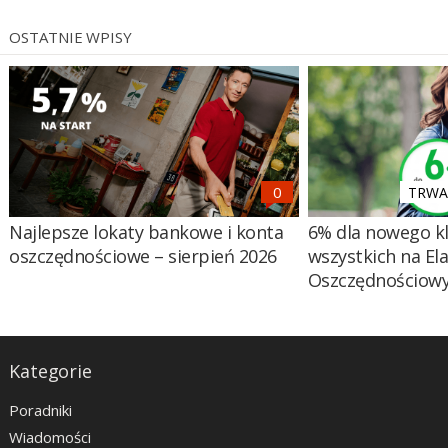
OSTATNIE WPISY
TRWA 
Najlepsze lokaty bankowe i konta
6% dla nowego kl
oszczędnościowe – sierpień 2026
wszystkich na El
Oszczędnościow
Kategorie
Poradniki
Wiadomości