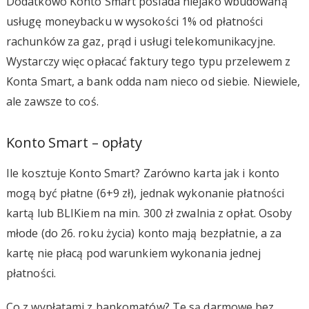
Dodatkowo Konto Smart posiada niejako wbudowaną
usługę moneybacku w wysokości 1% od płatności
rachunków za gaz, prąd i usługi telekomunikacyjne.
Wystarczy więc opłacać faktury tego typu przelewem z
Konta Smart, a bank odda nam nieco od siebie. Niewiele,
ale zawsze to coś.
Konto Smart – opłaty
Ile kosztuje Konto Smart? Zarówno karta jak i konto
mogą być płatne (6+9 zł), jednak wykonanie płatności
kartą lub BLIKiem na min. 300 zł zwalnia z opłat. Osoby
młode (do 26. roku życia) konto mają bezpłatnie, a za
kartę nie płacą pod warunkiem wykonania jednej
płatności.
Co z wypłatami z bankomatów? Te są darmowe bez