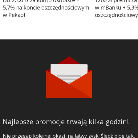
Do 2700 zł za konto osobiste +
1200 zł premii za
5,7% na koncie oszczędnościowym
w mBanku + 5,3%
w Pekao!
oszczędnościow
Najlepsze promocje trwają kilka godzin!
Nie przegap kolejnej okazji na łatwy zysk. Śledź blog tak,