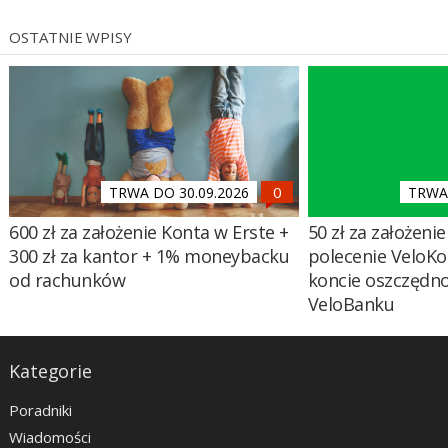
OSTATNIE WPISY
TRWA DO 30.09.2026
TRWA 
600 zł za założenie Konta w Erste +
50 zł za założenie 
300 zł za kantor + 1% moneybacku
polecenie VeloKo
od rachunków
koncie oszczędn
VeloBanku
Kategorie
Poradniki
Wiadomości