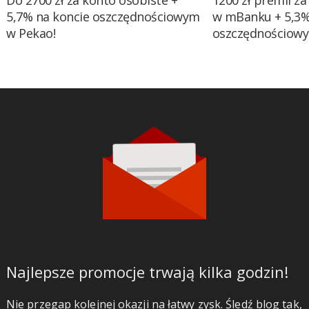
Do 2700 zł za konto osobiste +
1200 zł premii za
5,7% na koncie oszczędnościowym
w mBanku + 5,3%
w Pekao!
oszczędnościow
Najlepsze promocje trwają kilka godzin!
Nie przegap kolejnej okazji na łatwy zysk. Śledź blog tak,