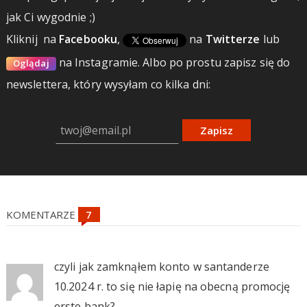
jak Ci wygodnie ;)
Kliknij
na
Facebooku
,
na
Twitterze
lub
na Instagramie.
Albo po prostu zapisz się do
Oglądaj
newslettera, który wysyłam co kilka dni:
Zapisz
KOMENTARZE
czyli jak zamknąłem konto w santanderze
10.2024 r. to się nie łapię na obecną promocję
erste bank?