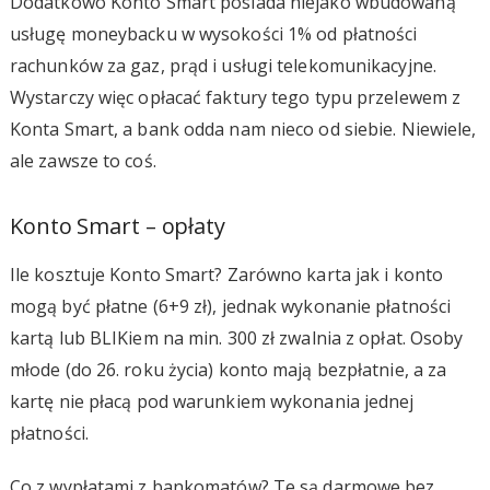
Dodatkowo Konto Smart posiada niejako wbudowaną
usługę moneybacku w wysokości 1% od płatności
rachunków za gaz, prąd i usługi telekomunikacyjne.
Wystarczy więc opłacać faktury tego typu przelewem z
Konta Smart, a bank odda nam nieco od siebie. Niewiele,
ale zawsze to coś.
Konto Smart – opłaty
Ile kosztuje Konto Smart? Zarówno karta jak i konto
mogą być płatne (6+9 zł), jednak wykonanie płatności
kartą lub BLIKiem na min. 300 zł zwalnia z opłat. Osoby
młode (do 26. roku życia) konto mają bezpłatnie, a za
kartę nie płacą pod warunkiem wykonania jednej
płatności.
Co z wypłatami z bankomatów? Te są darmowe bez