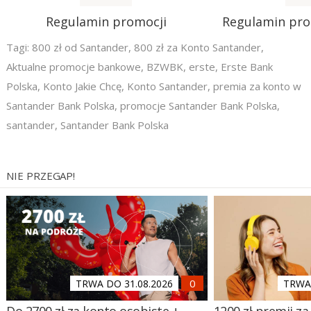
Regulamin promocji
Regulamin pr
Tagi:
800 zł od Santander
,
800 zł za Konto Santander
,
Aktualne promocje bankowe
,
BZWBK
,
erste
,
Erste Bank
Polska
,
Konto Jakie Chcę
,
Konto Santander
,
premia za konto w
Santander Bank Polska
,
promocje Santander Bank Polska
,
santander
,
Santander Bank Polska
NIE PRZEGAP!
TRWA DO 31.08.2026
TRWA 