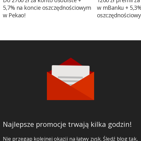
Do 2700 zł za konto osobiste +
1200 zł premii za
5,7% na koncie oszczędnościowym
w mBanku + 5,3%
w Pekao!
oszczędnościow
Najlepsze promocje trwają kilka godzin!
Nie przegap kolejnej okazji na łatwy zysk. Śledź blog tak,