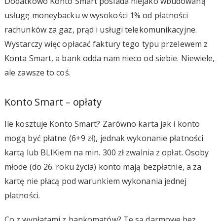
Dodatkowo Konto Smart posiada niejako wbudowaną
usługę moneybacku w wysokości 1% od płatności
rachunków za gaz, prąd i usługi telekomunikacyjne.
Wystarczy więc opłacać faktury tego typu przelewem z
Konta Smart, a bank odda nam nieco od siebie. Niewiele,
ale zawsze to coś.
Konto Smart – opłaty
Ile kosztuje Konto Smart? Zarówno karta jak i konto
mogą być płatne (6+9 zł), jednak wykonanie płatności
kartą lub BLIKiem na min. 300 zł zwalnia z opłat. Osoby
młode (do 26. roku życia) konto mają bezpłatnie, a za
kartę nie płacą pod warunkiem wykonania jednej
płatności.
Co z wypłatami z bankomatów? Te są darmowe bez