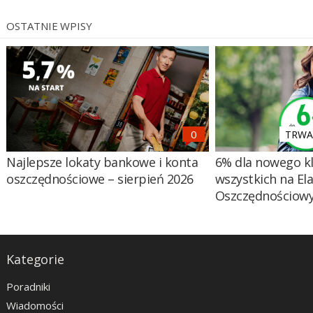
OSTATNIE WPISY
TRWA 
Najlepsze lokaty bankowe i konta
6% dla nowego kl
oszczędnościowe – sierpień 2026
wszystkich na El
Oszczędnościow
Kategorie
Poradniki
Wiadomości