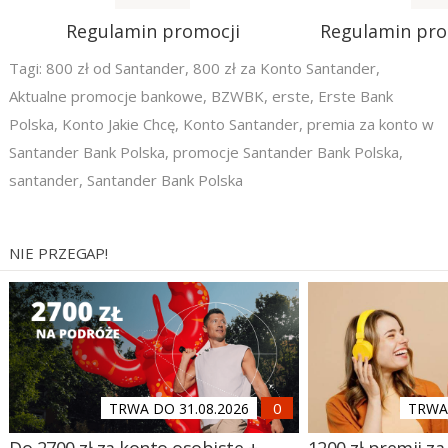
Regulamin promocji
Regulamin pr
Tagi:
800 zł od Santander
,
800 zł za Konto Santander
,
Aktualne promocje bankowe
,
BZWBK
,
erste
,
Erste Bank
Polska
,
Konto Jakie Chcę
,
Konto Santander
,
premia za konto w
Santander Bank Polska
,
promocje Santander Bank Polska
,
santander
,
Santander Bank Polska
NIE PRZEGAP!
TRWA DO 31.08.2026
TRWA 