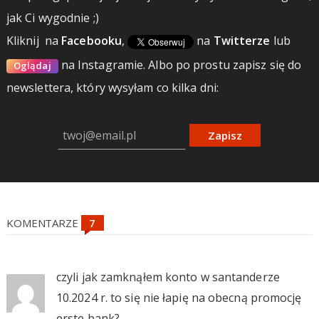
jak Ci wygodnie ;)
Kliknij
na
Facebooku
,
na
Twitterze
lub
na Instagramie.
Albo po prostu zapisz się do
Oglądaj
newslettera, który wysyłam co kilka dni:
Zapisz
KOMENTARZE
czyli jak zamknąłem konto w santanderze
10.2024 r. to się nie łapię na obecną promocję
erste bank?