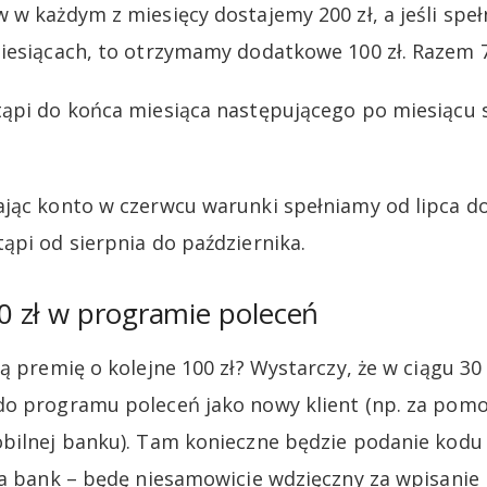
 w każdym z miesięcy dostajemy 200 zł, a jeśli speł
iesiącach, to otrzymamy dodatkowe 100 zł. Razem 70
ąpi do końca miesiąca następującego po miesiącu 
jąc konto w czerwcu warunki spełniamy od lipca do
ąpi od sierpnia do października.
 zł w programie poleceń
ą premię o kolejne 100 zł? Wystarczy, że w ciągu 30
do programu poleceń jako nowy klient (np. za pom
bilnej banku). Tam konieczne będzie podanie kodu
ła bank – będę niesamowicie wdzięczny za wpisanie