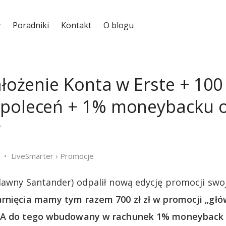
Poradniki
Kontakt
O blogu
ałożenie Konta w Erste + 100 
 poleceń + 1% moneybacku 
w
LiveSmarter
›
Promocje
dawny Santander) odpalił nową edycję promocji sw
rnięcia mamy tym razem 700 zł zł w promocji „głó
. A do tego wbudowany w rachunek 1% moneyback 