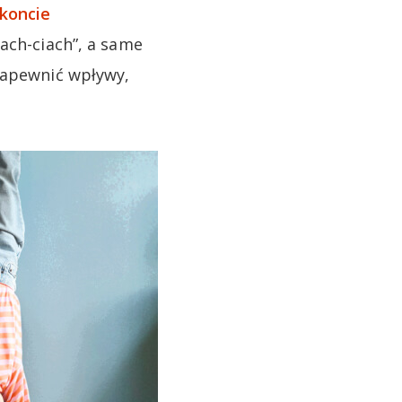
 koncie
rach-ciach”, a same
zapewnić wpływy,