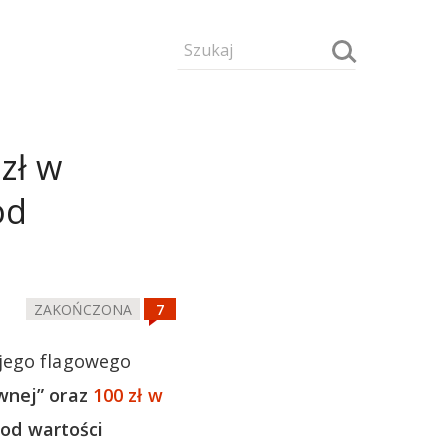
zł w
od
ZAKOŃCZONA
ojego flagowego
wnej” oraz
100 zł w
od wartości