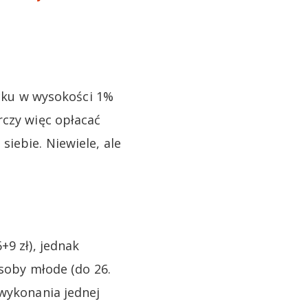
ku w wysokości 1%
rczy więc opłacać
iebie. Niewiele, ale
+9 zł), jednak
Osoby młode (do 26.
 wykonania jednej