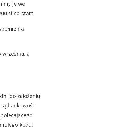
nimy je we
0 zł na start.
spełnienia
 września, a
 dni po założeniu
ocą bankowości
 polecającego
 mojego kodu: