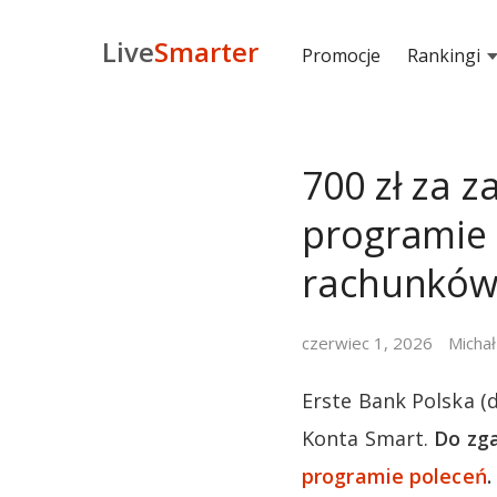
Live
Smarter
Promocje
Rankingi
700 zł za z
programie
rachunkó
czerwiec 1, 2026
Michał
Erste Bank Polska (
Konta Smart.
Do zga
programie poleceń