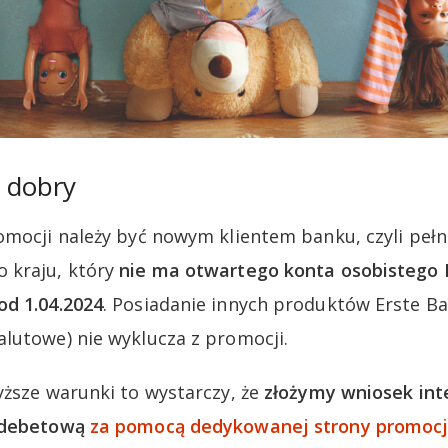
ń dobry
omocji należy być nowym klientem banku, czyli peł
 kraju, który
nie ma otwartego konta osobistego 
od 1.04.2024
. Posiadanie innych produktów Erste Ba
lutowe) nie wyklucza z promocji.
yższe warunki to wystarczy, że
złożymy wniosek int
ą debetową
za pomocą dedykowanej strony promocj