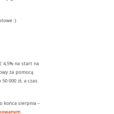
otowe :)
 4,5% na start na
umowy za pomocą
50 000 zł, a czas
 końca sierpnia –
ykowanym