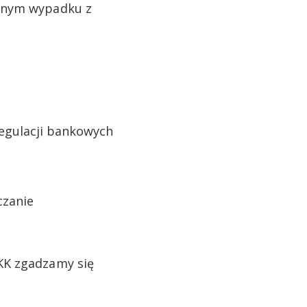
nnym wypadku z
regulacji bankowych
rczanie
KK zgadzamy się