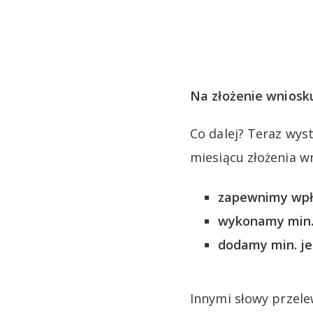
Na złożenie wniosk
Co dalej? Teraz wys
miesiącu złożenia w
zapewnimy wpły
wykonamy min. 
dodamy min. je
Innymi słowy przele