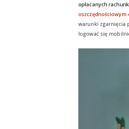
opłacanych rachunkó
oszczędnościowym
warunki zgarnięcia 
logować się mobilnie