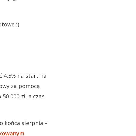
otowe :)
 4,5% na start na
umowy za pomocą
50 000 zł, a czas
 końca sierpnia –
ykowanym