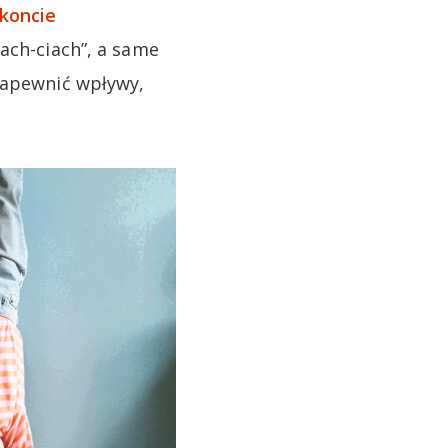
 koncie
rach-ciach”, a same
zapewnić wpływy,