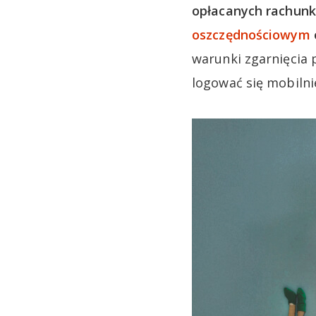
opłacanych rachunkó
oszczędnościowym
warunki zgarnięcia 
logować się mobilnie