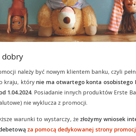
ń dobry
omocji należy być nowym klientem banku, czyli peł
 kraju, który
nie ma otwartego konta osobistego 
od 1.04.2024
. Posiadanie innych produktów Erste Ba
lutowe) nie wyklucza z promocji.
yższe warunki to wystarczy, że
złożymy wniosek int
ą debetową
za pomocą dedykowanej strony promocj