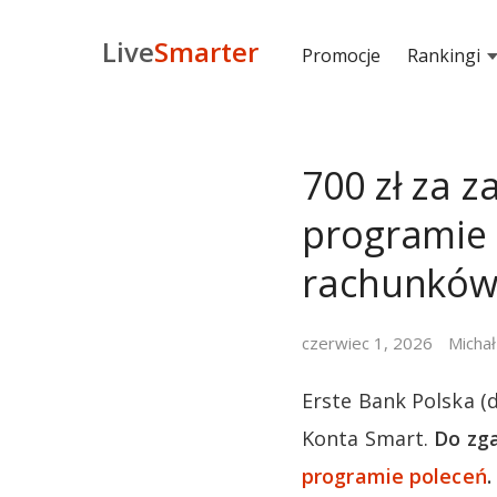
Live
Smarter
Promocje
Rankingi
700 zł za z
programie
rachunkó
czerwiec 1, 2026
Michał
Erste Bank Polska (
Konta Smart.
Do zga
programie poleceń