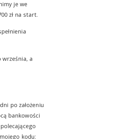
nimy je we
0 zł na start.
spełnienia
 września, a
 dni po założeniu
ocą bankowości
 polecającego
 mojego kodu: