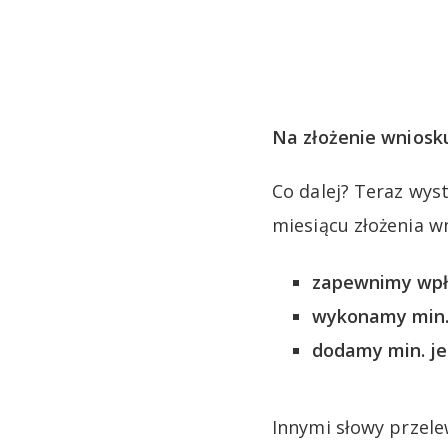
Na złożenie wniosk
Co dalej? Teraz wys
miesiącu złożenia w
zapewnimy wpły
wykonamy min. 
dodamy min. je
Innymi słowy przele