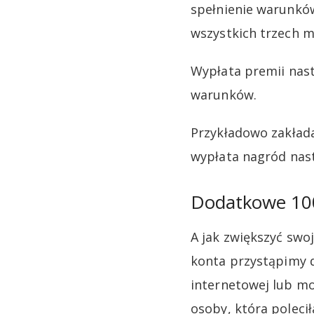
spełnienie warunków
wszystkich trzech m
Wypłata premii nast
warunków.
Przykładowo zakłada
wypłata nagród nast
Dodatkowe 100
A jak zwiększyć swoj
konta przystąpimy 
internetowej lub mo
osoby, która poleci