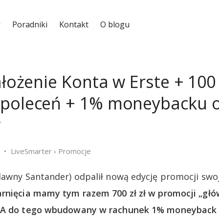
Poradniki
Kontakt
O blogu
ałożenie Konta w Erste + 100 
 poleceń + 1% moneybacku 
w
LiveSmarter
›
Promocje
dawny Santander) odpalił nową edycję promocji sw
rnięcia mamy tym razem 700 zł zł w promocji „głó
. A do tego wbudowany w rachunek 1% moneyback 