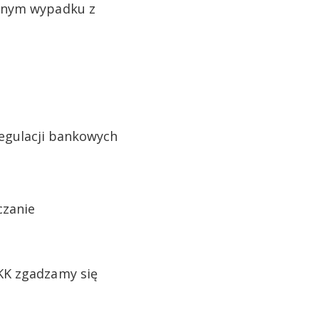
nnym wypadku z
regulacji bankowych
rczanie
KK zgadzamy się