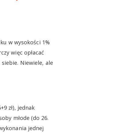
ku w wysokości 1%
rczy więc opłacać
iebie. Niewiele, ale
+9 zł), jednak
Osoby młode (do 26.
 wykonania jednej