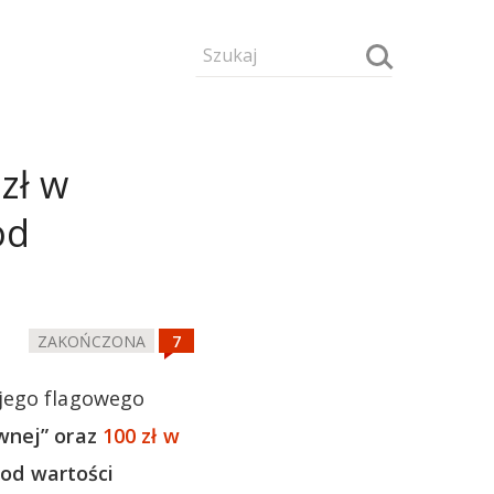
zł w
od
ZAKOŃCZONA
ojego flagowego
wnej” oraz
100 zł w
od wartości