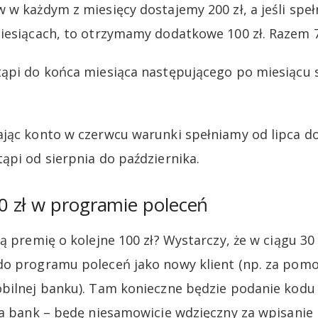
 w każdym z miesięcy dostajemy 200 zł, a jeśli speł
iesiącach, to otrzymamy dodatkowe 100 zł. Razem 70
ąpi do końca miesiąca następującego po miesiącu 
jąc konto w czerwcu warunki spełniamy od lipca do
ąpi od sierpnia do października.
 zł w programie poleceń
ą premię o kolejne 100 zł? Wystarczy, że w ciągu 30
do programu poleceń jako nowy klient (np. za pom
bilnej banku). Tam konieczne będzie podanie kodu
ła bank – będę niesamowicie wdzięczny za wpisanie