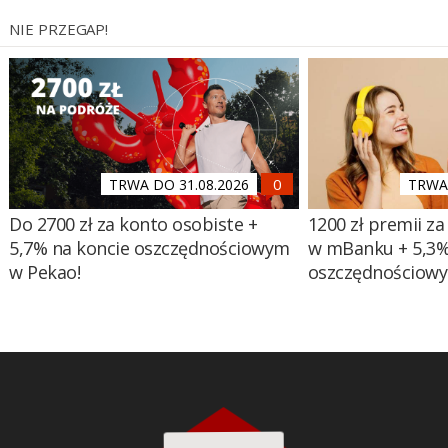
NIE PRZEGAP!
TRWA DO 31.08.2026
TRWA 
Do 2700 zł za konto osobiste +
1200 zł premii za
5,7% na koncie oszczędnościowym
w mBanku + 5,3%
w Pekao!
oszczędnościow