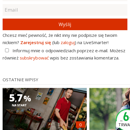
Wyślij
Chcesz mieć pewność, że nikt inny nie podpisze się twoim
nickiem?
Zarejestruj się
(lub
zaloguj
) na LiveSmarter!
Informuj mnie o odpowiedziach poprzez e-mail. Możesz
również
subskrybować
wpis bez zostawiania komentarza.
OSTATNIE WPISY
TRWA 