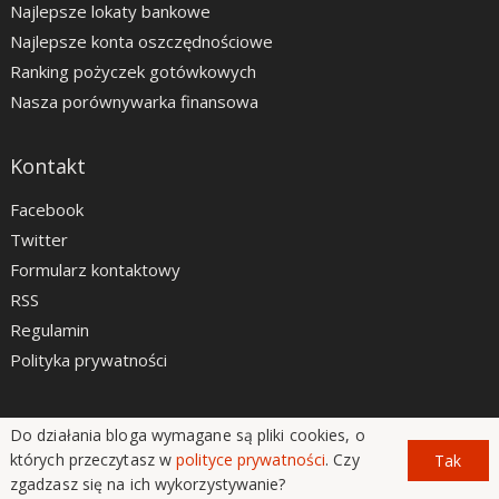
Najlepsze lokaty bankowe
Najlepsze konta oszczędnościowe
Ranking pożyczek gotówkowych
Nasza porównywarka finansowa
Kontakt
Facebook
Twitter
Formularz kontaktowy
RSS
Regulamin
Polityka prywatności
Do działania bloga wymagane są pliki cookies, o
LiveSmarter.pl © 2012 - 2026
których przeczytasz w
polityce prywatności
. Czy
Tak
zgadzasz się na ich wykorzystywanie?