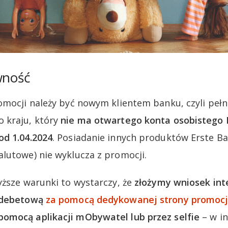
wność
omocji należy być nowym klientem banku, czyli peł
 kraju, który
nie ma otwartego konta osobistego 
od 1.04.2024
. Posiadanie innych produktów Erste Ba
lutowe) nie wyklucza z promocji.
yższe warunki to wystarczy, że
złożymy wniosek int
ą debetową
za pomocą dedykowanej strony promocj
omocą aplikacji mObywatel lub przez selfie
– w i