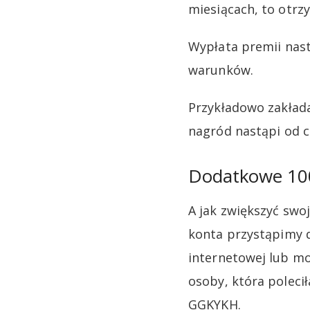
miesiącach, to otrz
Wypłata premii nast
warunków.
Przykładowo zakłada
nagród nastąpi od c
Dodatkowe 100
A jak zwiększyć swoj
konta przystąpimy 
internetowej lub mo
osoby, która poleci
GGKYKH.