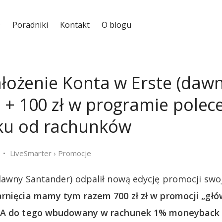
Poradniki
Kontakt
O blogu
założenie Konta w Erste (daw
 + 100 zł w programie polec
u od rachunków
LiveSmarter
›
Promocje
dawny Santander) odpalił nową edycję promocji sw
rnięcia mamy tym razem 700 zł zł w promocji „głó
. A do tego wbudowany w rachunek 1% moneyback 