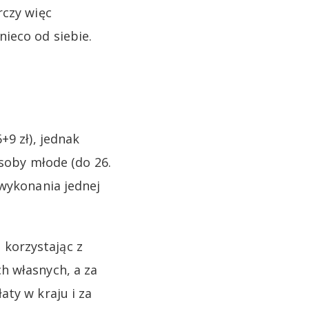
rczy więc
ieco od siebie.
+9 zł), jednak
Osoby młode (do 26.
 wykonania jednej
korzystając z
h własnych, a za
ty w kraju i za