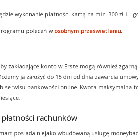
dzie wykonanie płatności kartą na min. 300 zł i… g
 programu poleceń w
osobnym prześwietleniu
.
by zakładające konto w Erste mogą również zgarną
 Możemy ją założyć do 15 dni od dnia zawarcia umo
lub serwisu bankowości online. Kwota maksymalna to 
iesiące.
płatności rachunków
mart posiada niejako wbudowaną usługę moneybac