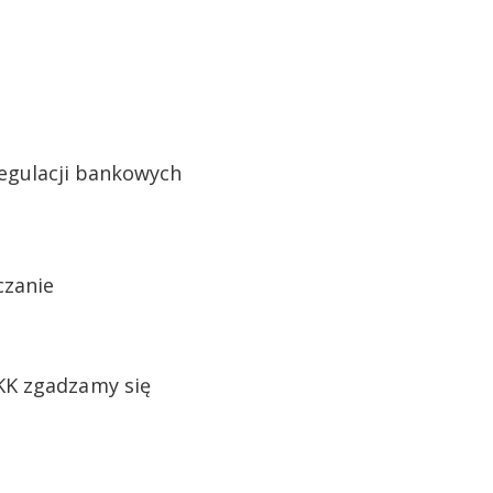
regulacji bankowych
rczanie
KK zgadzamy się