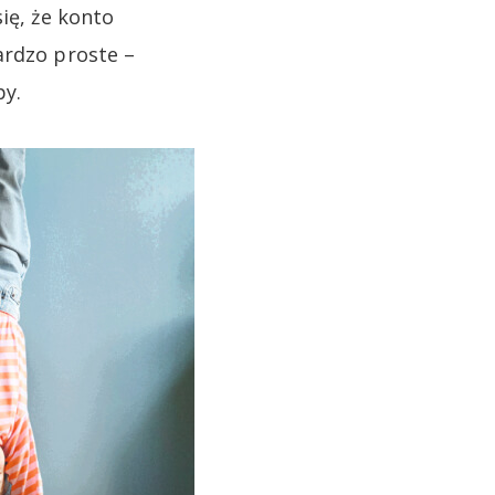
się, że konto
ardzo proste –
py.