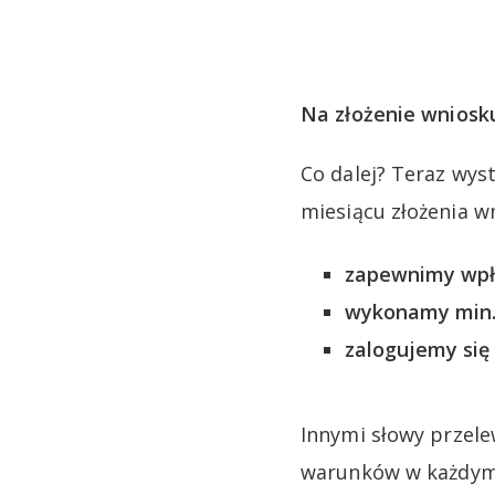
Na złożenie wniosk
Co dalej? Teraz wys
miesiącu złożenia w
zapewnimy wpły
wykonamy min. 
zalogujemy się
Innymi słowy przele
warunków w każdym z