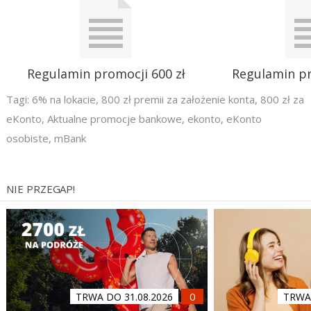
Regulamin promocji 600 zł
Regulamin pr
Tagi:
6% na lokacie
,
800 zł premii za założenie konta
,
800 zł za
eKonto
,
Aktualne promocje bankowe
,
ekonto
,
eKonto
osobiste
,
mBank
NIE PRZEGAP!
TRWA DO 31.08.2026
TRWA 