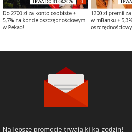
TRWA DO 31.08.2026
TRWA 
Do 2700 zł za konto osobiste +
1200 zł premii za
5,7% na koncie oszczędnościowym
w mBanku + 5,3%
w Pekao!
oszczędnościow
Najlepsze promocje trwają kilka godzin!