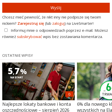
Wyślij
Chcesz mieć pewność, że nikt inny nie podpisze się twoim
nickiem?
Zarejestruj się
(lub
zaloguj
) na LiveSmarter!
Informuj mnie o odpowiedziach poprzez e-mail. Możesz
również
subskrybować
wpis bez zostawiania komentarza.
OSTATNIE WPISY
TRWA 
Najlepsze lokaty bankowe i konta
6% dla nowego kl
oszczędnościowe – sierpień 2026
wszystkich na El