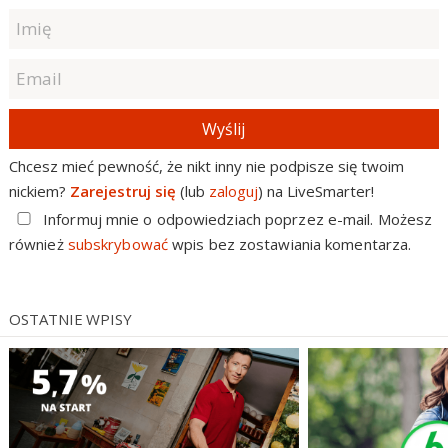
Wyślij
Chcesz mieć pewność, że nikt inny nie podpisze się twoim
nickiem?
Zarejestruj się
(lub
zaloguj
) na LiveSmarter!
Informuj mnie o odpowiedziach poprzez e-mail. Możesz
również
subskrybować
wpis bez zostawiania komentarza.
OSTATNIE WPISY