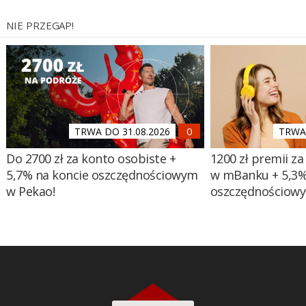
NIE PRZEGAP!
TRWA DO 31.08.2026
TRWA 
Do 2700 zł za konto osobiste +
1200 zł premii za
5,7% na koncie oszczędnościowym
w mBanku + 5,3%
w Pekao!
oszczędnościow