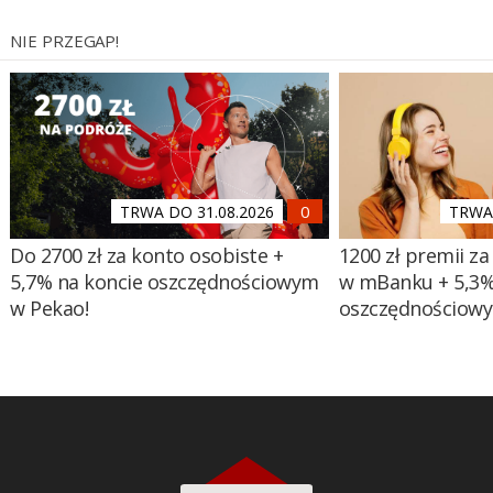
NIE PRZEGAP!
TRWA DO 31.08.2026
TRWA 
Do 2700 zł za konto osobiste +
1200 zł premii za
5,7% na koncie oszczędnościowym
w mBanku + 5,3%
w Pekao!
oszczędnościow