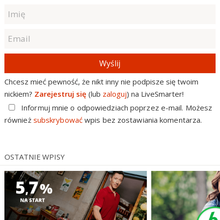
Wyślij
Chcesz mieć pewność, że nikt inny nie podpisze się twoim
nickiem?
Zarejestruj się
(lub
zaloguj
) na LiveSmarter!
Informuj mnie o odpowiedziach poprzez e-mail. Możesz
również
subskrybować
wpis bez zostawiania komentarza.
OSTATNIE WPISY