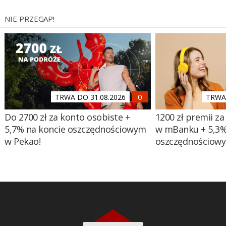
NIE PRZEGAP!
TRWA DO 31.08.2026
TRWA 
Do 2700 zł za konto osobiste +
1200 zł premii za
5,7% na koncie oszczędnościowym
w mBanku + 5,3%
w Pekao!
oszczędnościow