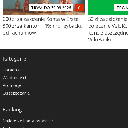
TRWA DO 30.09.2026
TRWA 
600 zł za założenie Konta w Erste +
50 zł za założenie 
300 zł za kantor + 1% moneybacku
polecenie VeloKo
od rachunków
koncie oszczędn
VeloBanku
Kategorie
Poradniki
Wiadomości
Promocje
Oszczędzanie
Rankingi
Najlepsze konta osobiste