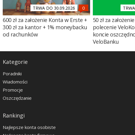
TRWA DO 30.09.2026
TRWA 
600 zł za założenie Konta w Erste +
50 zł za założenie 
300 zł za kantor + 1% moneybacku
polecenie VeloKo
od rachunków
koncie oszczędn
VeloBanku
Kategorie
Poradniki
Wiadomości
Promocje
Oszczędzanie
Rankingi
Najlepsze konta osobiste