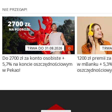
NIE PRZEGAP!
TRWA DO 31.08.2026
TRWA 
Do 2700 zł za konto osobiste +
1200 zł premii za
5,7% na koncie oszczędnościowym
w mBanku + 5,3%
w Pekao!
oszczędnościow