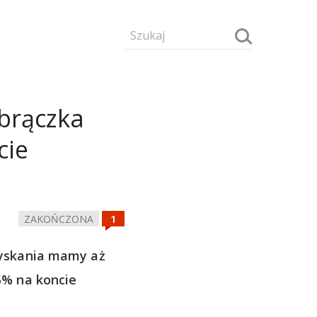
obrączka
cie
ZAKOŃCZONA
yskania mamy aż
 5% na koncie