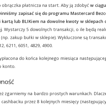
 obrączka płatnicza na start. Aby ją zdobyć
w ciągu
nniśmy zapisać się do programu Mastercard Bezc
i kartą lub BLIKiem na dowolne kwoty w sklepach 
j
. Wystarczy 5 dowolnych transakcji, o ile będą rea
y (np. zakup bułki w sklepie). Wykluczone są transa
12, 6211, 6051, 4829, 4900.
ypłacona do końca kolejnego miesiąca następujące
 konto.
wność
ież zgarniemy na bardzo prostych warunkach. Dlacz
cashbacku przez 8 kolejnych miesięcy (następując