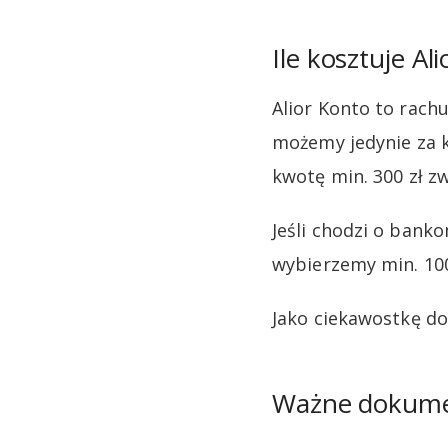
Ile kosztuje Al
Alior Konto to rach
możemy jedynie za k
kwotę min. 300 zł zw
Jeśli chodzi o bank
wybierzemy min. 100
Jako ciekawostkę dod
Ważne dokum