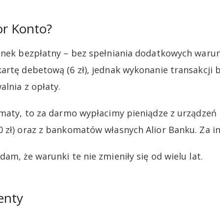
ior Konto?
unek bezpłatny – bez spełniania dodatkowych warun
artę debetową (6 zł), jednak wykonanie transakcj
alnia z opłaty.
omaty, to za darmo wypłacimy pieniądze z urządzeń E
 zł) oraz z bankomatów własnych Alior Banku. Za in
am, że warunki te nie zmieniły się od wielu lat.
enty