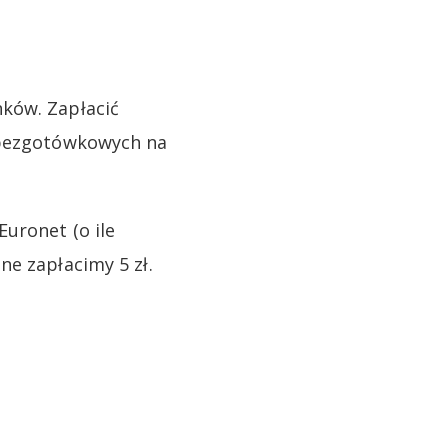
ków. Zapłacić
i bezgotówkowych na
uronet (o ile
ne zapłacimy 5 zł.