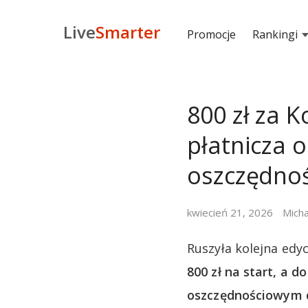
Live
Smarter
Promocje
Rankingi
800 zł za 
płatnicza o
oszczędno
kwiecień 21, 2026
Micha
Ruszyła kolejna edy
800 zł na start, a d
oszczędnościowym dl