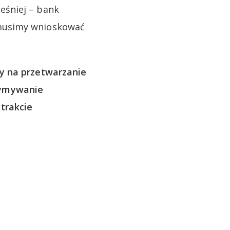
eśniej – bank
 musimy wnioskować
y na przetwarzanie
zymywanie
trakcie