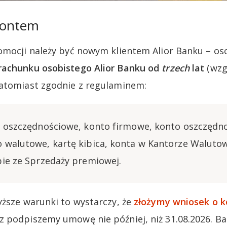
 Kontem
omocji należy być nowym klientem Alior Banku – os
rachunku osobistego Alior Banku od
trzech
lat
(wzg
Natomiast zgodnie z regulaminem:
o oszczędnościowe, konto firmowe, konto oszczędn
 walutowe, kartę kibica, konta w Kantorze Walut
bie ze Sprzedaży premiowej.
yższe warunki to wystarczy, że
złożymy wniosek o k
z podpiszemy umowę nie później, niż 31.08.2026. Ba