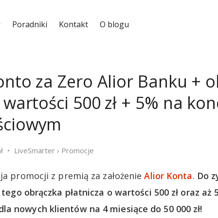
Poradniki
Kontakt
O blogu
Konto za Zero Alior Banku + 
 wartości 500 zł + 5% na kon
ściowym
ł
LiveSmarter
›
Promocje
cja promocji z premią za założenie
Alior Konta
.
Do z
o tego obrączka płatnicza o wartości 500 zł oraz aż
a nowych klientów na 4 miesiące do 50 000 zł!