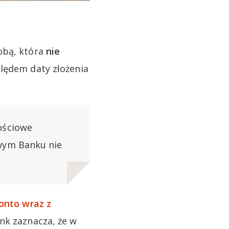
obą, która
nie
lędem daty złożenia
ościowe
owym Banku nie
onto wraz z
nk zaznacza, że w