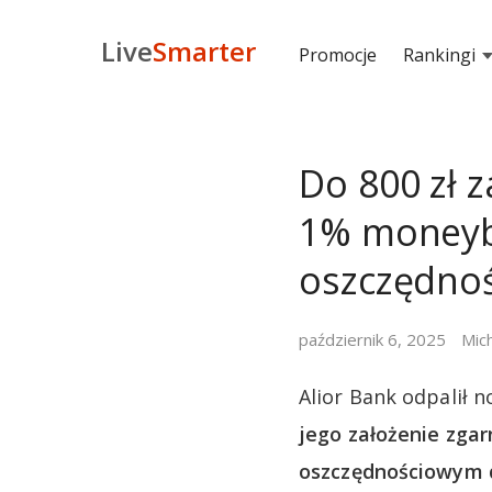
Live
Smarter
Promocje
Rankingi
Do 800 zł 
1% moneyb
oszczędno
październik 6, 2025
Mic
Alior Bank odpalił 
jego założenie zgar
oszczędnościowym dl