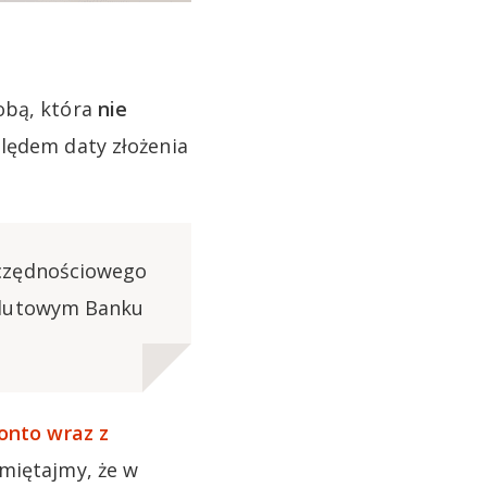
obą, która
nie
lędem daty złożenia
zczędnościowego
alutowym Banku
onto wraz z
miętajmy, że w