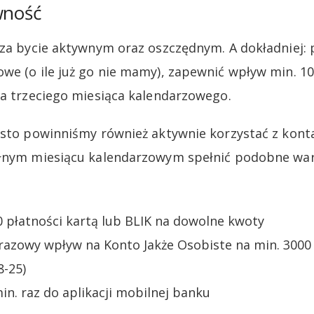
wność
 za bycie aktywnym oraz oszczędnym. A dokładniej:
we (o ile już go nie mamy), zapewnić wpływ min. 10
ca trzeciego miesiąca kalendarzowego.
osto powinniśmy również aktywnie korzystać z konta
łnym miesiącu kalendarzowym spełnić podobne waru
 płatności kartą lub BLIK na dowolne kwoty
azowy wpływ na Konto Jakże Osobiste na min. 3000 zł
8-25)
in. raz do aplikacji mobilnej banku