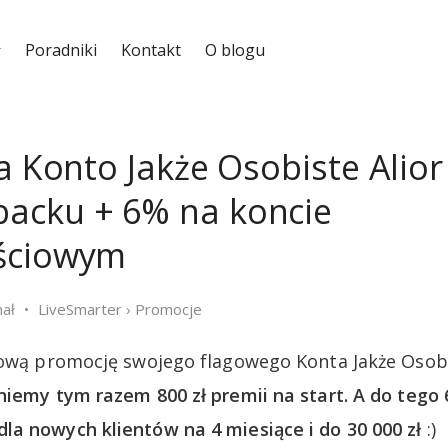
Poradniki
Kontakt
O blogu
za Konto Jakże Osobiste Alio
acku + 6% na koncie
ściowym
hał
LiveSmarter
›
Promocje
nową promocję swojego flagowego Konta Jakże Osob
niemy tym razem 800 zł premii na start. A do tego
a nowych klientów na 4 miesiące i do 30 000 zł
:)