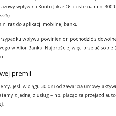
azowy wpływ na Konto Jakże Osobiste na min. 3000 zł
8-25)
in. raz do aplikacji mobilnej banku
przypadku wpływu powinien on pochodzić z dowol
ego w Alior Banku. Najprościej więc przelać sobie 
u.
wej premii
niemy, jeśli w ciągu 30 dni od zawarcia umowy akty
tamy z jednej z usług – np. płacąc za przejazd auto
j.