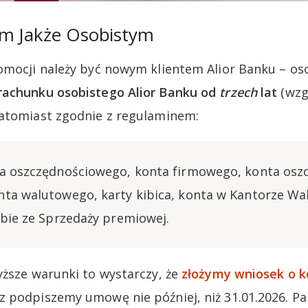
m Jakże Osobistym
omocji należy być nowym klientem Alior Banku – os
rachunku osobistego Alior Banku od
trzech
lat
(wzg
Natomiast zgodnie z regulaminem:
ta oszczędnościowego, konta firmowego, konta os
nta walutowego, karty kibica, konta w Kantorze W
ebie ze Sprzedaży premiowej.
yższe warunki to wystarczy, że
złożymy wniosek o k
z podpiszemy umowę nie później, niż 31.01.2026. Pa