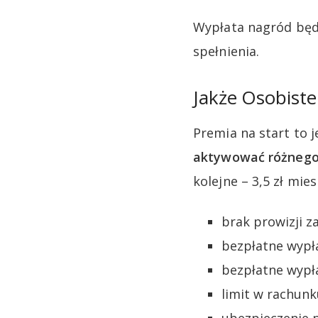
Wypłata nagród będ
spełnienia.
Jakże Osobiste
Premia na start to 
aktywować różnego 
kolejne – 3,5 zł mi
brak prowizji z
bezpłatne wypł
bezpłatne wypła
limit w rachunk