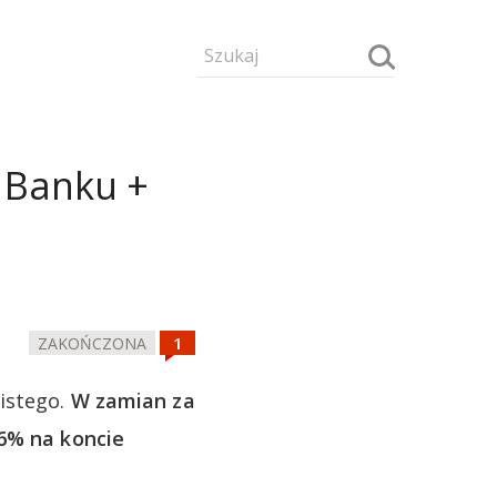
r Banku +
ZAKOŃCZONA
istego.
W zamian za
 6% na koncie