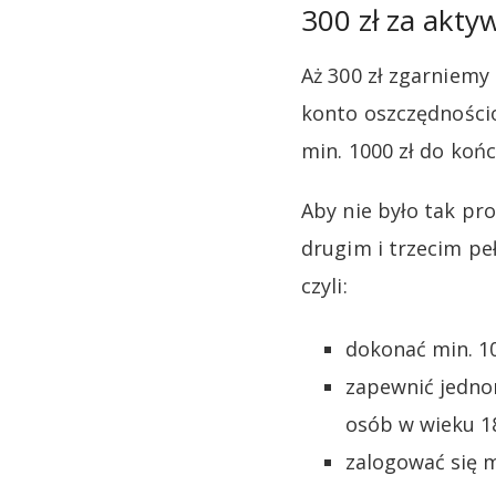
300 zł za akty
Aż 300 zł zgarniemy
konto oszczędnościo
min. 1000 zł do koń
Aby nie było tak pr
drugim i trzecim pe
czyli:
dokonać min. 10
zapewnić jednor
osób w wieku 1
zalogować się m