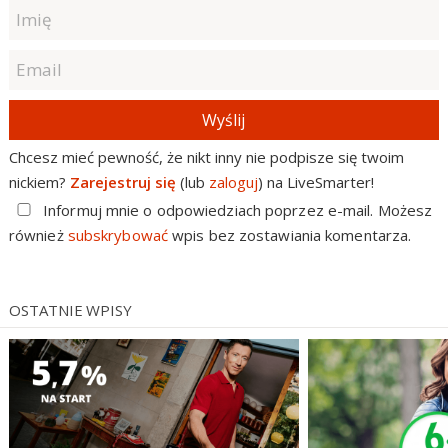
Wyślij
Chcesz mieć pewność, że nikt inny nie podpisze się twoim
nickiem?
Zarejestruj się
(lub
zaloguj
) na LiveSmarter!
Informuj mnie o odpowiedziach poprzez e-mail. Możesz
również
subskrybować
wpis bez zostawiania komentarza.
OSTATNIE WPISY