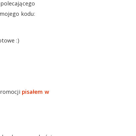
 polecającego
 mojego kodu:
otowe :)
promocji
pisałem w