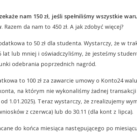
ekaże nam 150 zł, jeśli spełniliśmy wszystkie war
w
. Razem da nam to 450 zł. A jak zdobyć więcej?
datkowa to 50 zł dla studenta. Wystarczy, że w trak
 lat lub mniej i oświadczyliśmy, że jesteśmy stude
unki odebrania poprzednich nagród.
tkowa to 100 zł za zawarcie umowy o Konto24 walu
konta, na którym nie wykonaliśmy żadnej transakcj
od 1.01.2025). Teraz wystarczy, że zrealizujemy wy
 wniosków z czerwca) lub do 30.11 (dla kont z lipca).
cane do końca miesiąca następującego po miesiącu