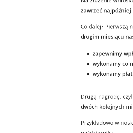
Na złożenie wniosk
zawrzeć najpóźniej 
Co dalej? Pierwszą 
drugim miesiącu nas
zapewnimy wpły
wykonamy co na
wykonamy płatno
Drugą nagrodę, czyl
dwóch kolejnych mi
Przykładowo wniosku
październiku.