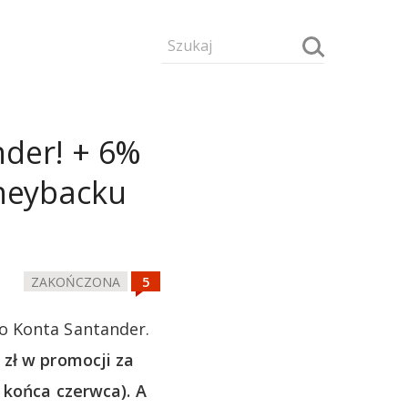
nder! + 6%
neybacku
ZAKOŃCZONA
o Konta Santander.
 zł w promocji za
 końca czerwca). A