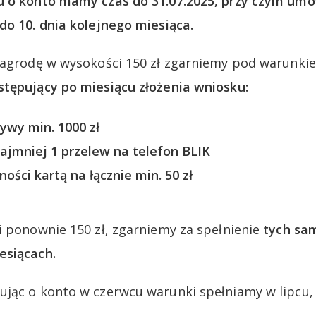
u o konto mamy czas do 31.07.2025, przy czym u
do 10. dnia kolejnego miesiąca.
nagrodę w wysokości 150 zł zgarniemy pod warunki
tępujący po miesiącu złożenia wniosku:
wy min. 1000 zł
jmniej 1 przelew na telefon BLIK
ści kartą na łącznie min. 50 zł
i ponownie 150 zł, zgarniemy za spełnienie
tych sa
esiącach.
jąc o konto w czerwcu warunki spełniamy w lipcu, s