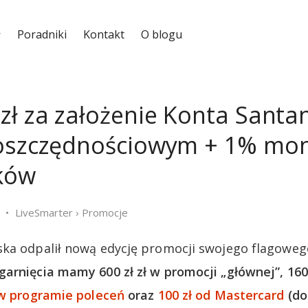
Poradniki
Kontakt
O blogu
zł za założenie Konta Santa
 oszczędnościowym + 1% mo
ków
LiveSmarter
›
Promocje
ska odpalił nową edycję promocji swojego flagoweg
arnięcia mamy 600 zł zł w promocji „głównej”, 160
 w programie poleceń
oraz
100 zł od Mastercard
(do