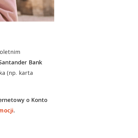
noletnim
 Santander Bank
a (np. karta
ernetowy o Konto
mocji
.