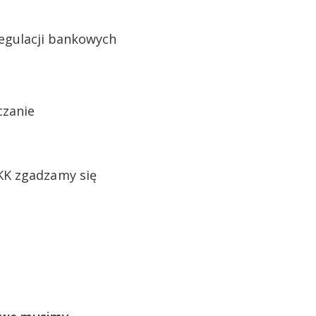
regulacji bankowych
rczanie
KK zgadzamy się