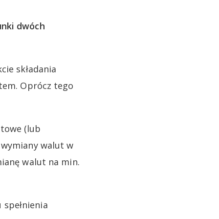
unki dwóch
cie składania
ntem. Oprócz tego
towe (lub
i wymiany walut w
mianę walut na min.
 spełnienia