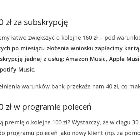
 zł za subskrypcję
my łatwo zwiększyć o kolejne 160 zł – pod warunki
cych po miesiącu złożenia wniosku zapłacimy kart
rypcję jednej z usług: Amazon Music, Apple Music
potify Music.
ełnienia warunków bank przekaże nam 40 zł, co mak
 zł w programie poleceń
ą premię o kolejne 100 zł? Wystarczy, że w ciągu 30
do programu poleceń jako nowy klient (np. za pom