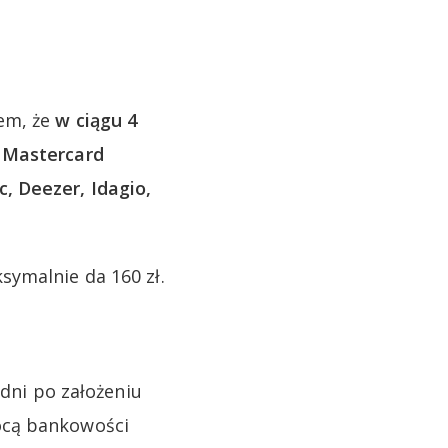
em, że
w ciągu 4
ą Mastercard
, Deezer, Idagio,
symalnie da 160 zł.
 dni po założeniu
ocą bankowości