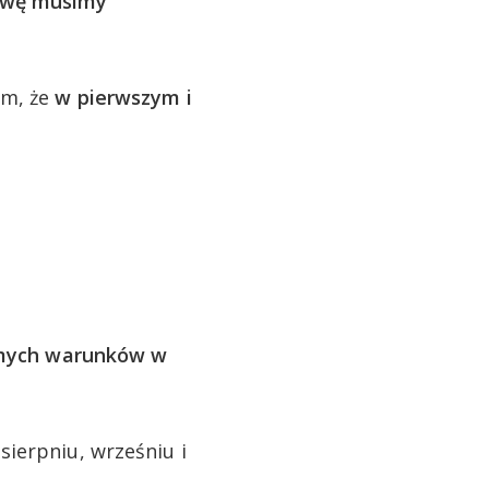
mowę musimy
em, że
w pierwszym i
mych warunków w
ierpniu, wrześniu i