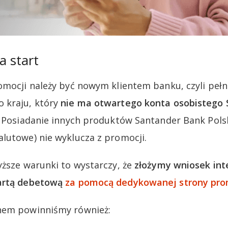
a start
omocji należy być nowym klientem banku, czyli peł
 kraju, który
nie ma otwartego konta osobistego
. Posiadanie innych produktów Santander Bank Polsk
lutowe) nie wyklucza z promocji.
yższe warunki to wystarczy, że
złożymy wniosek int
kartą debetową
za pomocą dedykowanej strony pro
nem powinniśmy również: