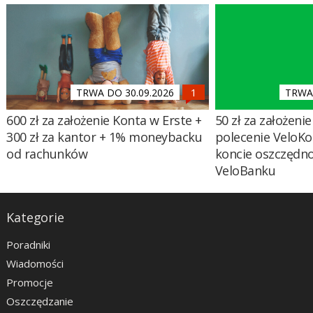
TRWA DO 30.09.2026
TRWA 
600 zł za założenie Konta w Erste +
50 zł za założenie 
300 zł za kantor + 1% moneybacku
polecenie VeloKo
od rachunków
koncie oszczędn
VeloBanku
Kategorie
Poradniki
Wiadomości
Promocje
Oszczędzanie