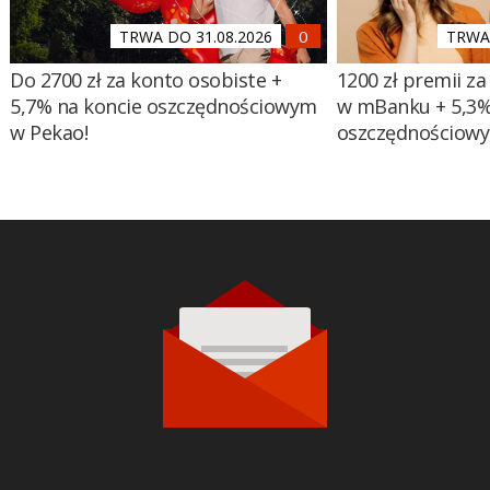
TRWA DO 31.08.2026
TRWA 
Do 2700 zł za konto osobiste +
1200 zł premii za
5,7% na koncie oszczędnościowym
w mBanku + 5,3%
w Pekao!
oszczędnościow