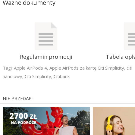
Ważne dokumenty
Regulamin promocji
Tabela opła
Tagi:
Apple AirPods 4
,
Apple AirPods za kartę Citi Simplicity
,
citi
handlowy
,
Citi Simplicity
,
Citibank
NIE PRZEGAP!