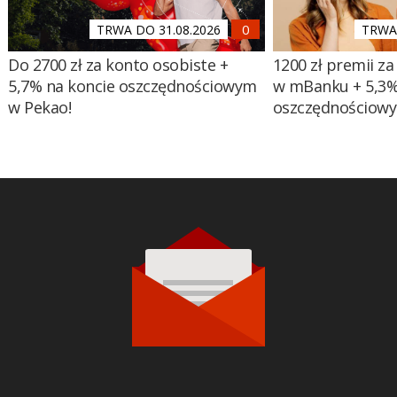
TRWA DO 31.08.2026
TRWA 
Do 2700 zł za konto osobiste +
1200 zł premii za
5,7% na koncie oszczędnościowym
w mBanku + 5,3%
w Pekao!
oszczędnościow