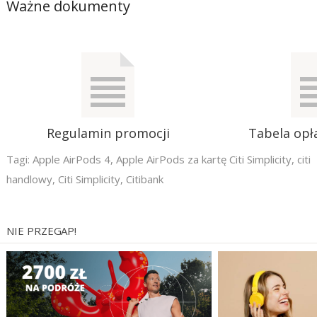
Ważne dokumenty
Regulamin promocji
Tabela opła
Tagi:
Apple AirPods 4
,
Apple AirPods za kartę Citi Simplicity
,
citi
handlowy
,
Citi Simplicity
,
Citibank
NIE PRZEGAP!