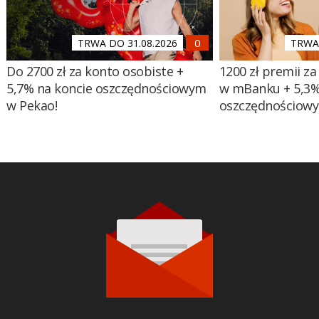
TRWA DO 31.08.2026
TRWA 
Do 2700 zł za konto osobiste +
1200 zł premii za
5,7% na koncie oszczędnościowym
w mBanku + 5,3%
w Pekao!
oszczędnościow