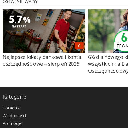
OSTATNIE WPISY
TRWA 
Najlepsze lokaty bankowe i konta
6% dla nowego kl
oszczędnościowe – sierpień 2026
wszystkich na El
Oszczędnościow
Kategorie
Poradniki
Wiadomości
Promocje