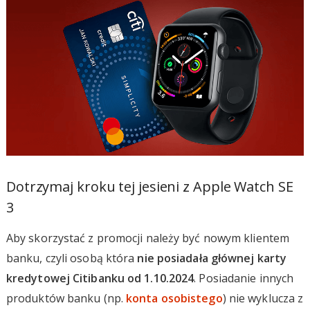
Dotrzymaj kroku tej jesieni z Apple Watch SE
3
Aby skorzystać z promocji należy być nowym klientem
banku, czyli osobą która
nie posiadała głównej karty
kredytowej Citibanku od 1.10.2024
. Posiadanie innych
produktów banku (np.
konta osobistego
) nie wyklucza z