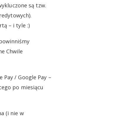
wykluczone są tzw.
kredytowych).
 – i tyle :)
 powinniśmy
ne Chwile
 Pay / Google Pay –
ącego po miesiącu
 (i nie w