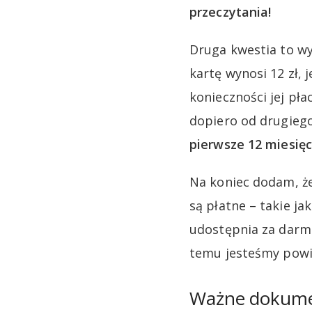
przeczytania!
Druga kwestia to wy
kartę wynosi 12 zł,
konieczności jej pł
dopiero od drugieg
pierwsze 12 miesięc
Na koniec dodam, że
są płatne – takie ja
udostępnia za darmo
temu jesteśmy powi
Ważne dokum