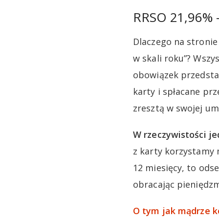
RRSO 21,96% – 
Dlaczego na stroni
w skali roku”? Wsz
obowiązek przedsta
karty i spłacane prz
zresztą w swojej um
W rzeczywistości je
z karty korzystamy 
12 miesięcy, to od
obracając pieniędz
O tym jak mądrze k