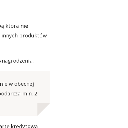
bą która
nie
e innych produktów
ynagrodzenia:
nie w obecnej
podarcza min. 2
artę kredytową