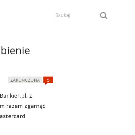
obienie
ZAKOŃCZONA
ankier.pl, z
ym razem zgarnąć
Mastercard