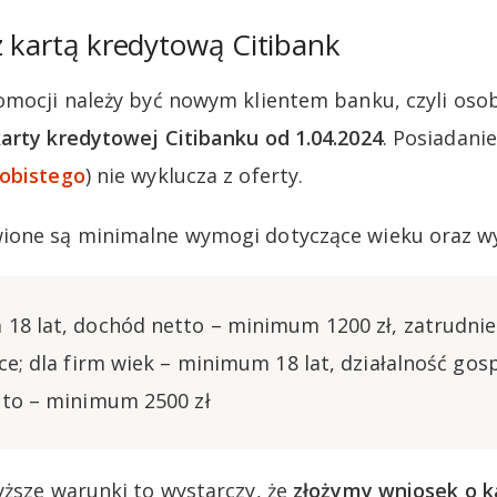
z kartą kredytową Citibank
omocji należy być nowym klientem banku, czyli oso
arty kredytowej Citibanku od 1.04.2024
. Posiadani
obistego
) nie wyklucza z oferty.
ione są minimalne wymogi dotyczące wieku oraz w
18 lat, dochód netto – minimum 1200 zł, zatrudnie
ce; dla firm wiek – minimum 18 lat, działalność gos
tto – minimum 2500 zł
yższe warunki to wystarczy, że
złożymy wniosek o k