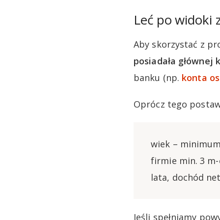
Leć po widoki 
Aby skorzystać z pr
posiadała głównej k
banku (np.
konta os
Oprócz tego postaw
wiek – minimum 
firmie min. 3 m-
lata, dochód ne
Jeśli spełniamy pow