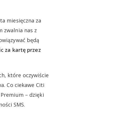
ata miesięczna za
m zwalnia nas z
obowiązywać będą
ic za kartę przez
h, które oczywiście
a. Co ciekawe Citi
i Premium – dzięki
mości SMS.