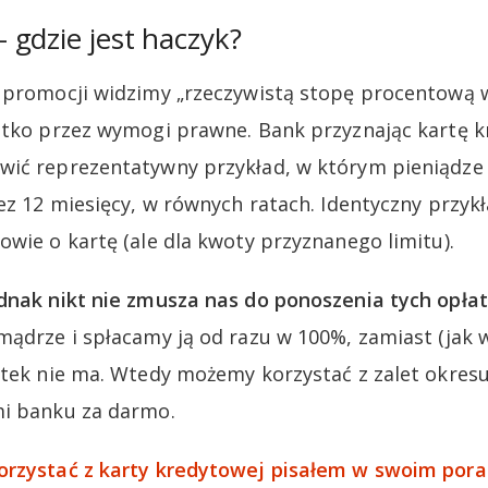
gdzie jest haczyk?
e promocji widzimy „rzeczywistą stopę procentową 
ystko przez wymogi prawne. Bank przyznając kartę 
wić reprezentatywny przykład, w którym pieniądze 
ez 12 miesięcy, w równych ratach. Identyczny przykł
owie o kartę (ale dla kwoty przyznanego limitu).
dnak nikt nie zmusza nas do ponoszenia tych opłat
mądrze i spłacamy ją od razu w 100%, zamiast (jak w
setek nie ma. Wtedy możemy korzystać z zalet okre
mi banku za darmo.
orzystać z karty kredytowej pisałem w swoim pora