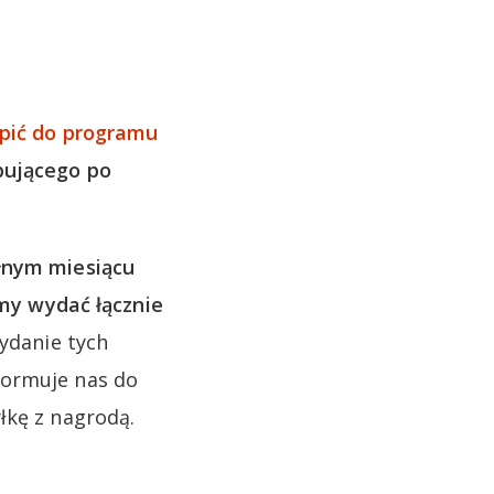
ąpić do programu
pującego po
łnym miesiącu
y wydać łącznie
ydanie tych
formuje nas do
łkę z nagrodą.