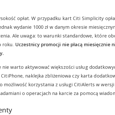
sokość opłat. W przypadku kart Citi Simplicity opł
 jednak wydanie 1000 zł w danym okresie miesięczny
acenia. Ale uwaga: to warunki standardowe, które 
o roku.
Uczestnicy promocji nie płacą miesięcznie n
y.
 nie warto aktywować większości usług dodatkowyc
k CitiPhone, naklejka zbliżeniowa czy karta dodatkow
 możliwość korzystania z usługi CitiAlerts w wersj
adamiani o operacjach na karcie za pomocą wiado
enty