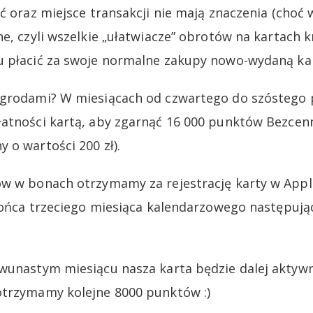
ć oraz miejsce transakcji nie mają znaczenia (choć 
ne, czyli wszelkie „ułatwiacze” obrotów na kartach 
 płacić za swoje normalne zakupy nowo-wydaną kartą
agrodami? W miesiącach od czwartego do szóstego
atności kartą, aby zgarnąć 16 000 punktów Bezcen
 o wartości 200 zł).
w w bonach otrzymamy za rejestrację karty w Apple
 końca trzeciego miesiąca kalendarzowego następuj
wunastym miesiącu nasza karta będzie dalej aktywna
otrzymamy kolejne 8000 punktów :)