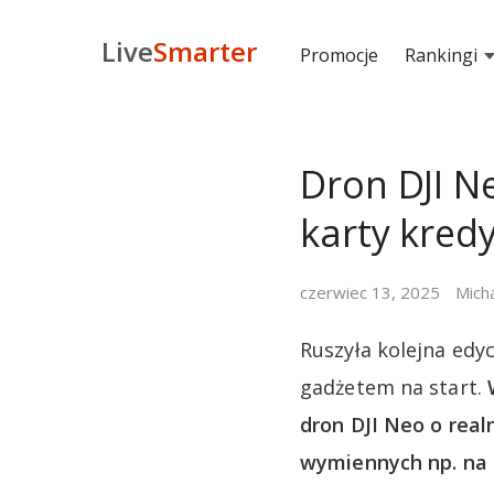
Live
Smarter
Promocje
Rankingi
Dron DJI N
karty kred
czerwiec 13, 2025
Mich
Ruszyła kolejna edy
gadżetem na start.
dron DJI Neo o real
wymiennych np. na b