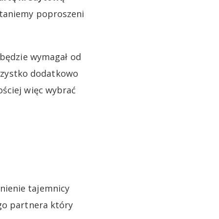
staniemy poproszeni
e będzie wymagał od
szystko dodatkowo
ościej więc wybrać
nienie tajemnicy
go partnera który