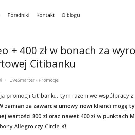
Poradniki
Kontakt
O blogu
eo + 400 zł w bonach za wyr
ytowej Citibanku
ał
LiveSmarter
›
Promocje
cja promocji Citibanku, tym razem we współpracy z B
W zamian za zawarcie umowy nowi klienci mogą t
nej wartości 800 zł oraz nawet 400 zł w punktach 
ony Allegro czy Circle K!