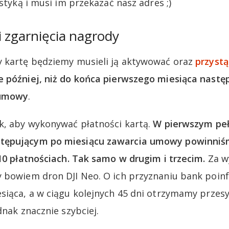
istyką i musi im przekazać nasz adres ;)
 zgarnięcia nagrody
y kartę będziemy musieli ją aktywować oraz
przyst
e później, niż do końca pierwszego miesiąca nastę
 umowy
.
k, aby wykonywać płatności kartą.
W pierwszym pe
tępującym po miesiącu zawarcia umowy powinniśm
 10 płatnościach. Tak samo w drugim i trzecim.
Za w
 bowiem dron DJI Neo. O ich przyznaniu bank poin
siąca, a w ciągu kolejnych 45 dni otrzymamy przesy
dnak znacznie szybciej.