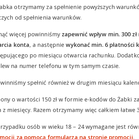
Żabka otrzymamy za spełnienie powyższych warun
czych od spełnienia warunków.
nąć więcej powinniśmy
zapewnić wpływ min. 300 zł
arcia konta
, a następnie
wykonać min. 6 płatności 
tępującego po miesiącu otwarcia rachunku. Dodat
elew na numer telefonu w tym samym czasie.
winniśmy spełnić również w drugim miesiącu kale
ny o wartości 150 zł w formie e-kodów do Żabki za
z miesięcy. Razem otrzymamy więc całkiem łatwe 3
przypadku osób w wieku 18 – 24 wymagane jest ró
omocji za pomocą formularza na stronie promocji
.