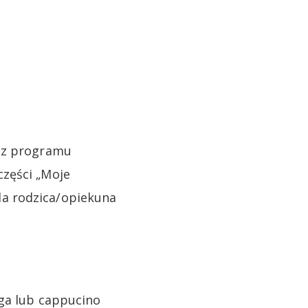
e z programu
części „Moje
a rodzica/opiekuna
oga lub cappucino