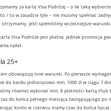
zymamy za kartę Visa Podróżę – o ile taką wybier
o. I to w zasadzie tyle – nie musimy spełniać żad
 otrzymamy, jeśli spełniliśmy wcześniejsze warunki
karta Visa Podróże jest płatna, jednak promocja g
ania opłat.
la 25+
Tam obowiązują inne warunki. Po pierwsze wymagany
nie do banku jednorazowo min. 1000 zł w ciągu 7 dn
śmy również wykonać min. 8 płatności kartą i/lub
czas do końca pełnego miesiąca następującego po m
wierając konto w czerwcu mamy czas do końca lipca)