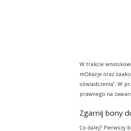
W trakcie wnioskowa
mOkazje oraz zaakce
oświadczenia”. W p
prawnego na zawarc
Zgarnij bony 
Co dalej? Pierwszy 