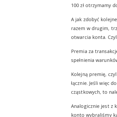
100 zł otrzymamy d
A jak zdobyć kolejn
razem w drugim, tr
otwarcia konta. Czy
Premia za transakcj
spełnienia warunkó
Kolejną premię, czy
łącznie. Jeśli więc
cząstkowych, to nal
Analogicznie jest z 
konto wybraliśmy ka