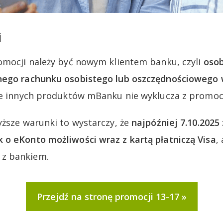
i
omocji należy być nowym klientem banku, czyli
oso
nego rachunku osobistego lub oszczędnościowego
ie innych produktów mBanku nie wyklucza z promocj
yższe warunki to wystarczy, że
najpóźniej 7.10.2025
o eKonto możliwości wraz z kartą płatniczą Visa
,
z bankiem.
Przejdź na stronę promocji 13-17