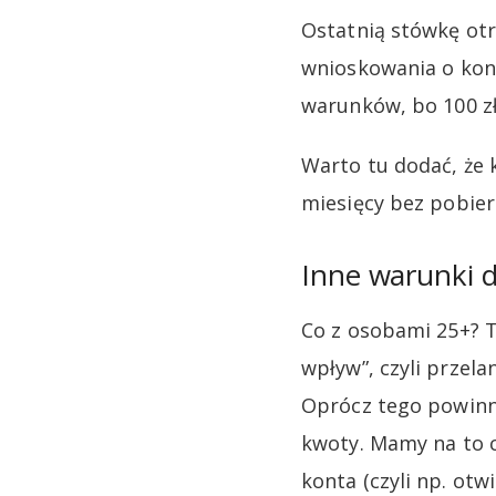
Ostatnią stówkę otr
wnioskowania o kont
warunków, bo 100 zł
Warto tu dodać, że 
miesięcy bez pobier
Inne warunki d
Co z osobami 25+? 
wpływ”, czyli przela
Oprócz tego powinni
kwoty. Mamy na to 
konta (czyli np. ot