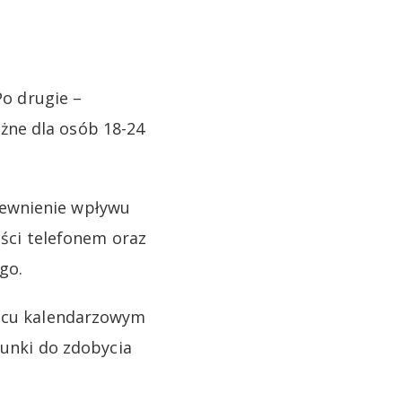
Po drugie –
żne dla osób 18-24
pewnienie wpływu
ości telefonem oraz
go.
iącu kalendarzowym
runki do zdobycia