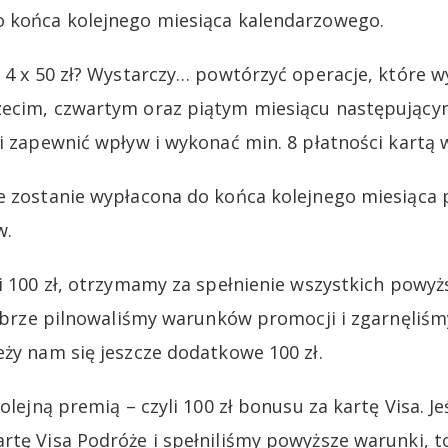
o końca kolejnego miesiąca kalendarzowego.
e 4 x 50 zł? Wystarczy… powtórzyć operacje, które 
zecim, czwartym oraz piątym miesiącu następujący
li zapewnić wpływ i wykonać min. 8 płatności kartą 
e zostanie wypłacona do końca kolejnego miesiąca 
w.
li 100 zł, otrzymamy za spełnienie wszystkich pow
 dobrze pilnowaliśmy warunków promocji i zgarnęliśm
eży nam się jeszcze dodatkowe 100 zł.
kolejną premią – czyli 100 zł bonusu za kartę Visa. Je
rtę Visa Podróże i spełniliśmy powyższe warunki, 