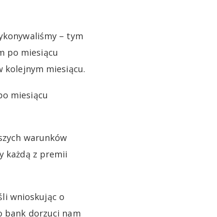
wykonywaliśmy – tym
m po miesiącu
w kolejnym miesiącu.
po miesiącu
yższych warunków
y każdą z premii
śli wnioskując o
to bank dorzuci nam