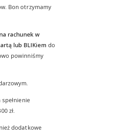
ków. Bon otrzymamy
 na rachunek w
kartą lub BLIKiem
do
kowo powinniśmy
ndarzowym.
 spełnienie
00 zł.
wnież dodatkowe