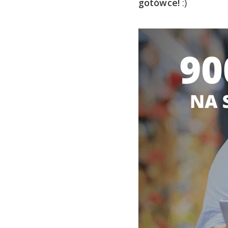
gotówce!
:)