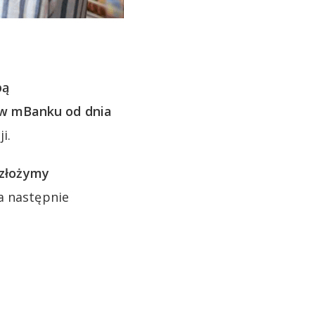
bą
 w mBanku od dnia
i.
 złożymy
 a następnie