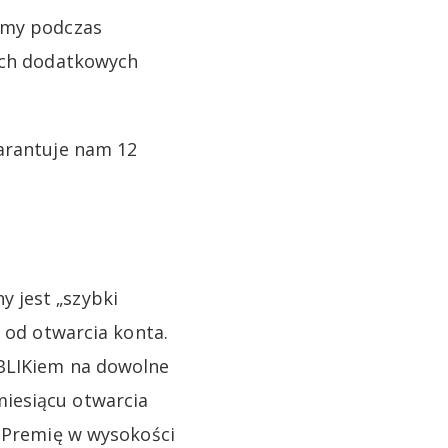
zemy podczas
nych dodatkowych
.
warantuje nam 12
 jest „szybki
i od otwarcia konta.
 BLIKiem na dowolne
iesiącu otwarcia
. Premię w wysokości