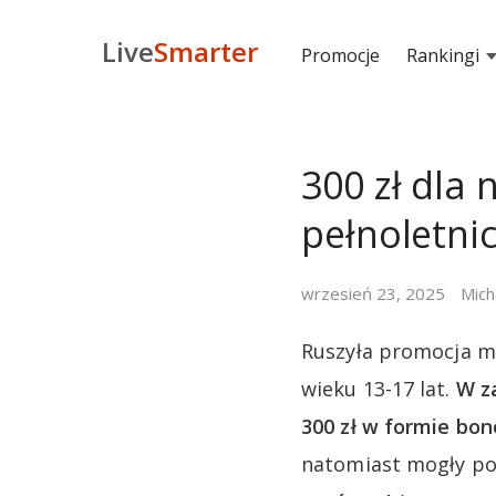
Live
Smarter
Promocje
Rankingi
300 zł dla 
pełnoletn
wrzesień 23, 2025
Mich
Ruszyła promocja mB
wieku 13-17 lat.
W z
300 zł w formie bo
natomiast mogły po