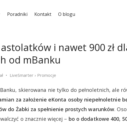
Poradniki
Kontakt
O blogu
nastolatków i nawet 900 zł d
ich od mBanku
ał
LiveSmarter
›
Promocje
anku, skierowana nie tylko do pełnoletnich, ale r
amian za założenie eKonta osoby niepełnoletnie b
nów do Żabki za spełnienie prostych warunków
. Os
walczyć o znacznie więcej –
bo o dodatkowe 400, 50