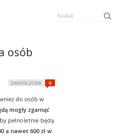
la osób
ZAKOŃCZONA
ównież do osób w
ędą mogły zgarnąć
oby pełnoletnie będą
0 a nawet 600 zł w