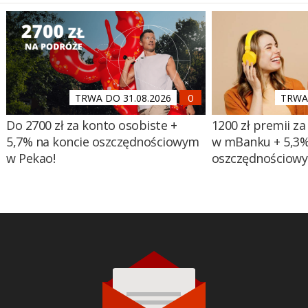
TRWA DO 31.08.2026
TRWA 
Do 2700 zł za konto osobiste +
1200 zł premii za
5,7% na koncie oszczędnościowym
w mBanku + 5,3%
w Pekao!
oszczędnościow