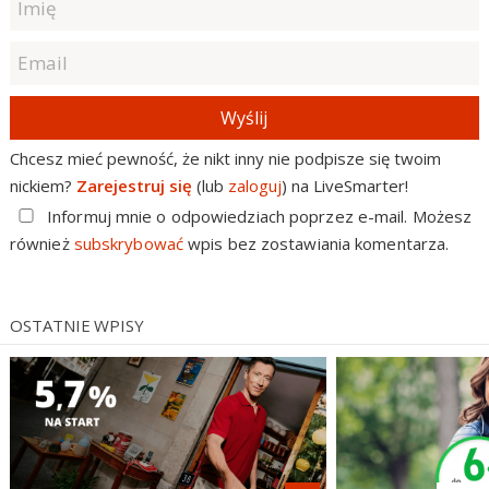
Wyślij
Chcesz mieć pewność, że nikt inny nie podpisze się twoim
nickiem?
Zarejestruj się
(lub
zaloguj
) na LiveSmarter!
Informuj mnie o odpowiedziach poprzez e-mail. Możesz
również
subskrybować
wpis bez zostawiania komentarza.
OSTATNIE WPISY