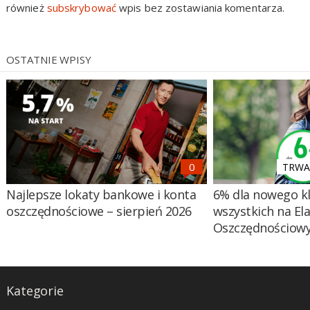
również
subskrybować
wpis bez zostawiania komentarza.
OSTATNIE WPISY
TRWA 
Najlepsze lokaty bankowe i konta
6% dla nowego kl
oszczędnościowe – sierpień 2026
wszystkich na El
Oszczędnościow
Kategorie