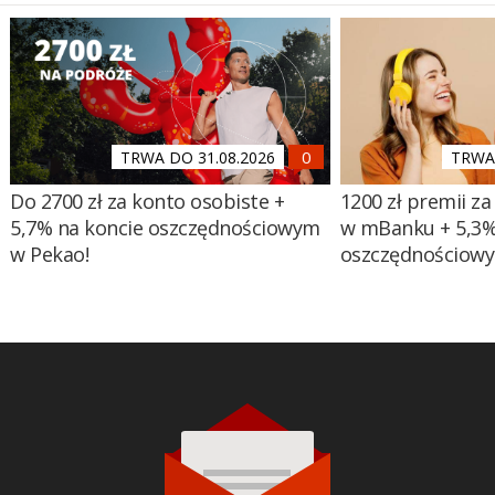
TRWA DO 31.08.2026
TRWA 
Do 2700 zł za konto osobiste +
1200 zł premii za
5,7% na koncie oszczędnościowym
w mBanku + 5,3%
w Pekao!
oszczędnościow