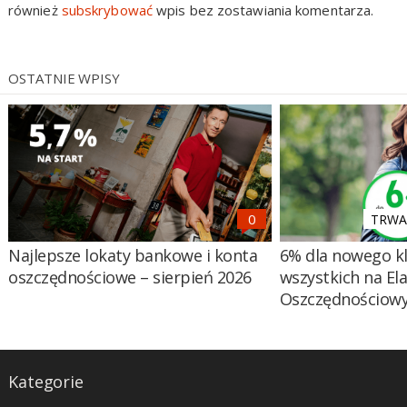
również
subskrybować
wpis bez zostawiania komentarza.
OSTATNIE WPISY
TRWA 
Najlepsze lokaty bankowe i konta
6% dla nowego kl
oszczędnościowe – sierpień 2026
wszystkich na El
Oszczędnościow
Kategorie