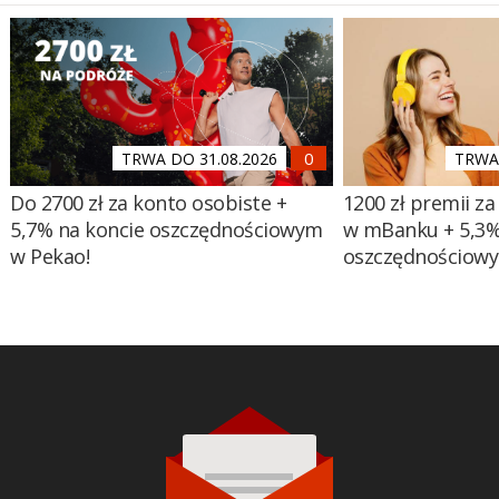
TRWA DO 31.08.2026
TRWA 
Do 2700 zł za konto osobiste +
1200 zł premii za
5,7% na koncie oszczędnościowym
w mBanku + 5,3%
w Pekao!
oszczędnościow