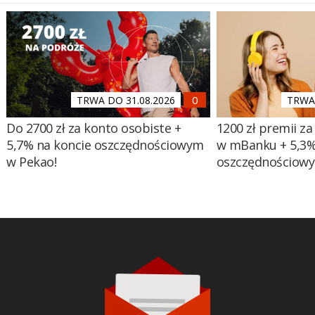
TRWA DO 31.08.2026
TRWA 
Do 2700 zł za konto osobiste +
1200 zł premii za
5,7% na koncie oszczędnościowym
w mBanku + 5,3%
w Pekao!
oszczędnościow