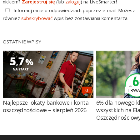
nickiem?
Zarejestruj się
(lub
zaloguj
) na LiveSmarter!
Informuj mnie o odpowiedziach poprzez e-mail. Możesz
również
subskrybować
wpis bez zostawiania komentarza.
OSTATNIE WPISY
TRWA 
Najlepsze lokaty bankowe i konta
6% dla nowego kl
oszczędnościowe – sierpień 2026
wszystkich na El
Oszczędnościow