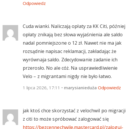
Odpowiedz
Cuda wianki. Naliczają opłaty za KK Citi, później
opłaty znikają bez słowa wyjaśnienia ale saldo
nadal pomniejszone o 12 zł. Nawet nie ma jak
rozsądnie napisac reklamacji, zakładając że
wyrównaja saldo. Zdecydowanie zadanie ich
przerosło. No ale cóż. Na usprawiedliwienie
Velo – z migrantami nigdy nie było łatwo.
1 lipca 2026, 17:11
•
marysianieduża
Odpowiedz
jak ktoś chce skorzystać z velochwil po migracji
z citi to może spróbować zalogować się
https://bezcennechwile.mastercard.pl/zaloguj-