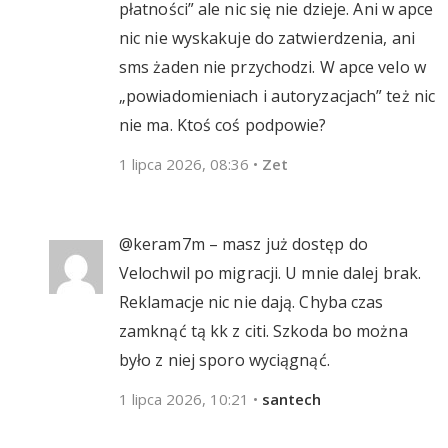
płatności” ale nic się nie dzieje. Ani w apce
nic nie wyskakuje do zatwierdzenia, ani
sms żaden nie przychodzi. W apce velo w
„powiadomieniach i autoryzacjach” też nic
nie ma. Ktoś coś podpowie?
1 lipca 2026, 08:36
•
Zet
@keram7m – masz już dostęp do
Velochwil po migracji. U mnie dalej brak.
Reklamacje nic nie dają. Chyba czas
zamknąć tą kk z citi. Szkoda bo można
było z niej sporo wyciągnąć.
1 lipca 2026, 10:21
•
santech