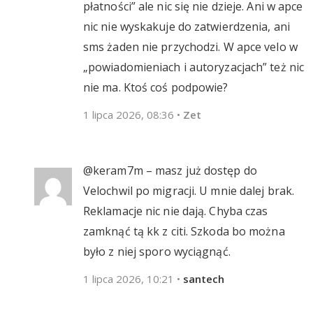
płatności” ale nic się nie dzieje. Ani w apce
nic nie wyskakuje do zatwierdzenia, ani
sms żaden nie przychodzi. W apce velo w
„powiadomieniach i autoryzacjach” też nic
nie ma. Ktoś coś podpowie?
1 lipca 2026, 08:36
•
Zet
@keram7m – masz już dostęp do
Velochwil po migracji. U mnie dalej brak.
Reklamacje nic nie dają. Chyba czas
zamknąć tą kk z citi. Szkoda bo można
było z niej sporo wyciągnąć.
1 lipca 2026, 10:21
•
santech