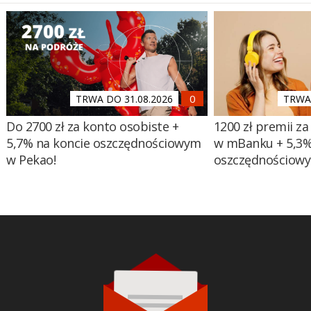
TRWA DO 31.08.2026
TRWA 
Do 2700 zł za konto osobiste +
1200 zł premii za
5,7% na koncie oszczędnościowym
w mBanku + 5,3%
w Pekao!
oszczędnościow