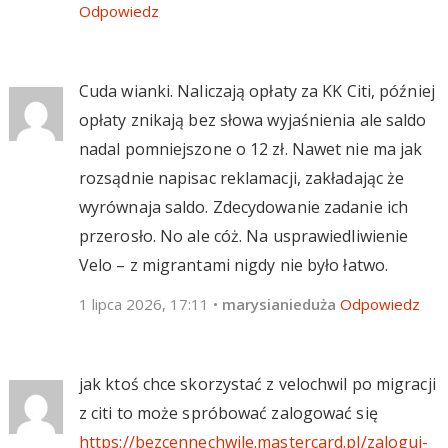
Odpowiedz
Cuda wianki. Naliczają opłaty za KK Citi, później
opłaty znikają bez słowa wyjaśnienia ale saldo
nadal pomniejszone o 12 zł. Nawet nie ma jak
rozsądnie napisac reklamacji, zakładając że
wyrównaja saldo. Zdecydowanie zadanie ich
przerosło. No ale cóż. Na usprawiedliwienie
Velo – z migrantami nigdy nie było łatwo.
1 lipca 2026, 17:11
•
marysianieduża
Odpowiedz
jak ktoś chce skorzystać z velochwil po migracji
z citi to może spróbować zalogować się
https://bezcennechwile.mastercard.pl/zaloguj-