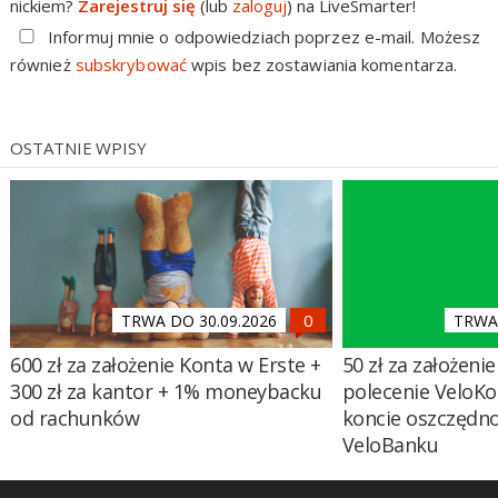
nickiem?
Zarejestruj się
(lub
zaloguj
) na LiveSmarter!
Informuj mnie o odpowiedziach poprzez e-mail. Możesz
również
subskrybować
wpis bez zostawiania komentarza.
OSTATNIE WPISY
TRWA DO 30.09.2026
TRWA 
600 zł za założenie Konta w Erste +
50 zł za założenie 
300 zł za kantor + 1% moneybacku
polecenie VeloKo
od rachunków
koncie oszczędn
VeloBanku