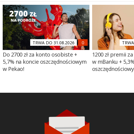
TRWA DO 31.08.2026
TRWA 
Do 2700 zł za konto osobiste +
1200 zł premii za
5,7% na koncie oszczędnościowym
w mBanku + 5,3%
w Pekao!
oszczędnościow