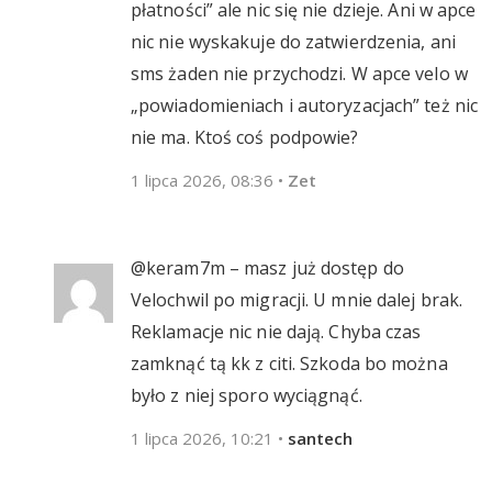
płatności” ale nic się nie dzieje. Ani w apce
nic nie wyskakuje do zatwierdzenia, ani
sms żaden nie przychodzi. W apce velo w
„powiadomieniach i autoryzacjach” też nic
nie ma. Ktoś coś podpowie?
1 lipca 2026, 08:36
•
Zet
@keram7m – masz już dostęp do
Velochwil po migracji. U mnie dalej brak.
Reklamacje nic nie dają. Chyba czas
zamknąć tą kk z citi. Szkoda bo można
było z niej sporo wyciągnąć.
1 lipca 2026, 10:21
•
santech