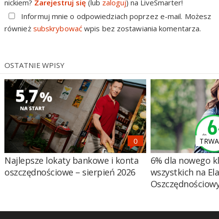
nickiem?
Zarejestruj się
(lub
zaloguj
) na LiveSmarter!
Informuj mnie o odpowiedziach poprzez e-mail. Możesz
również
subskrybować
wpis bez zostawiania komentarza.
OSTATNIE WPISY
TRWA 
Najlepsze lokaty bankowe i konta
6% dla nowego kl
oszczędnościowe – sierpień 2026
wszystkich na El
Oszczędnościow