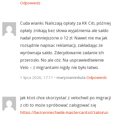
Odpowiedz
Cuda wianki. Naliczają opłaty za KK Citi, później
opłaty znikają bez słowa wyjaśnienia ale saldo
nadal pomniejszone o 12 zł. Nawet nie ma jak
rozsądnie napisac reklamacji, zakładając że
wyrównaja saldo. Zdecydowanie zadanie ich
przerosło. No ale cóż. Na usprawiedliwienie
Velo – z migrantami nigdy nie było łatwo.
1 lipca 2026, 17:11
•
marysianieduża
Odpowiedz
jak ktoś chce skorzystać z velochwil po migracji
z citi to może spróbować zalogować się
https://bezcennechwile.mastercard.pl/zaloguj-