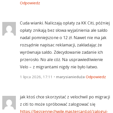
Odpowiedz
Cuda wianki. Naliczają opłaty za KK Citi, później
opłaty znikają bez słowa wyjaśnienia ale saldo
nadal pomniejszone o 12 zł. Nawet nie ma jak
rozsądnie napisac reklamacji, zakładając że
wyrównaja saldo. Zdecydowanie zadanie ich
przerosło. No ale cóż. Na usprawiedliwienie
Velo – z migrantami nigdy nie było łatwo.
1 lipca 2026, 17:11
•
marysianieduża
Odpowiedz
jak ktoś chce skorzystać z velochwil po migracji
z citi to może spróbować zalogować się
https://bezcennechwile.mastercard.pl/zaloguj-