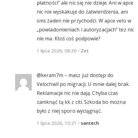
płatności” ale nic się nie dzieje. Ani w apce
nic nie wyskakuje do zatwierdzenia, ani
sms żaden nie przychodzi. W apce velo w
„powiadomieniach i autoryzacjach” też nic
nie ma. Ktoś coś podpowie?
1 lipca 2026, 08:36
•
Zet
@keram7m – masz już dostęp do
Velochwil po migracji. U mnie dalej brak.
Reklamacje nic nie dają. Chyba czas
zamknąć tą kk z citi. Szkoda bo można
było z niej sporo wyciągnąć.
1 lipca 2026, 10:21
•
santech