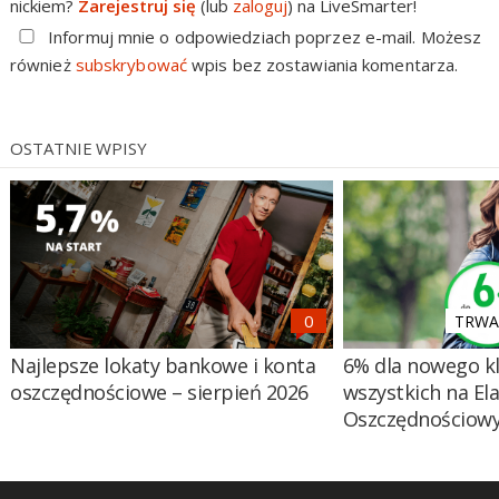
nickiem?
Zarejestruj się
(lub
zaloguj
) na LiveSmarter!
Informuj mnie o odpowiedziach poprzez e-mail. Możesz
również
subskrybować
wpis bez zostawiania komentarza.
OSTATNIE WPISY
TRWA 
Najlepsze lokaty bankowe i konta
6% dla nowego kl
oszczędnościowe – sierpień 2026
wszystkich na El
Oszczędnościow