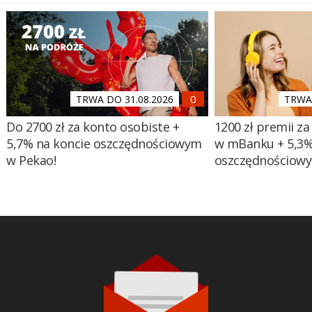
TRWA DO 31.08.2026
TRWA 
Do 2700 zł za konto osobiste +
1200 zł premii za
5,7% na koncie oszczędnościowym
w mBanku + 5,3%
w Pekao!
oszczędnościow