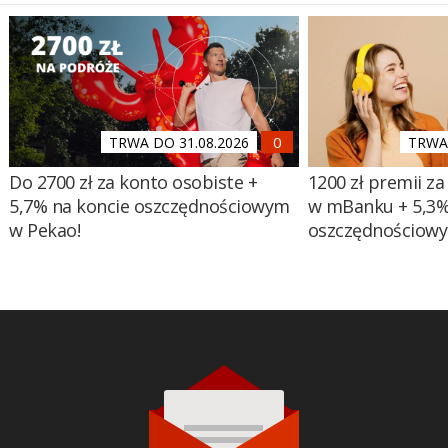
TRWA DO 31.08.2026
TRWA 
Do 2700 zł za konto osobiste +
1200 zł premii za
5,7% na koncie oszczędnościowym
w mBanku + 5,3%
w Pekao!
oszczędnościow