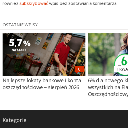
również
subskrybować
wpis bez zostawiania komentarza.
OSTATNIE WPISY
TRWA 
Najlepsze lokaty bankowe i konta
6% dla nowego kl
oszczędnościowe – sierpień 2026
wszystkich na El
Oszczędnościow
Kategorie