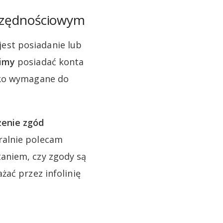
czędnościowym
est posiadanie lub
imy
posiadać konta
ako wymagane do
enie zgód
ralnie polecam
aniem, czy zgody są
żać przez infolinię