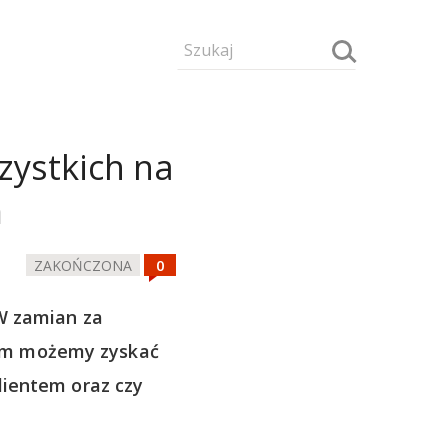
zystkich na
m
ZAKOŃCZONA
W zamian za
ym możemy zyskać
lientem oraz czy