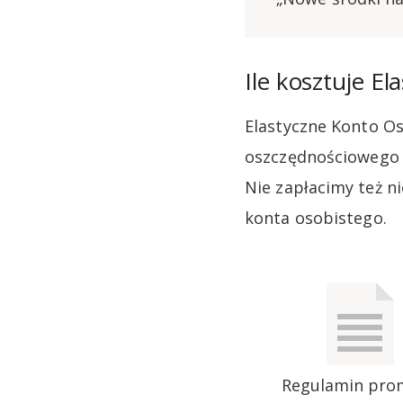
Ile kosztuje E
Elastyczne Konto O
oszczędnościowego V
Nie zapłacimy też n
konta osobistego.
Regulamin pro