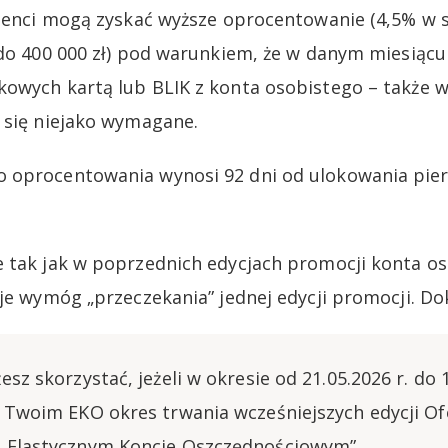
lienci mogą zyskać wyższe oprocentowanie (4,5% w s
 do 400 000 zł) pod warunkiem, że w danym miesiącu
owych kartą lub BLIK z konta osobistego – także 
 się niejako wymagane.
 oprocentowania wynosi 92 dni od ulokowania pie
e tak jak w poprzednich edycjach promocji konta o
uje wymóg „przeczekania” jednej edycji promocji. Do
esz skorzystać, jeżeli w okresie od 21.05.2026 r. do 1
a Twoim EKO okres trwania wcześniejszych edycji Of
a Elastycznym Koncie Oszczędnościowym”.