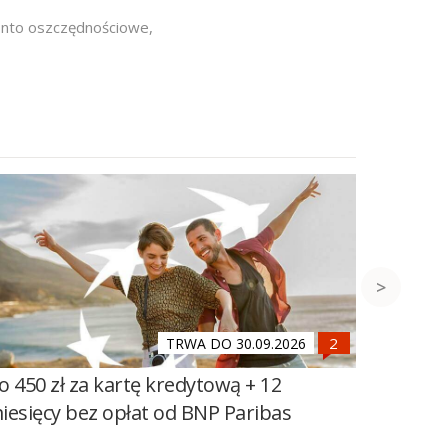
onto oszczędnościowe
,
TRWA DO 30.09.2026
o 450 zł za kartę kredytową + 12
1000 zł
iesięcy bez opłat od BNP Paribas
BNP Par