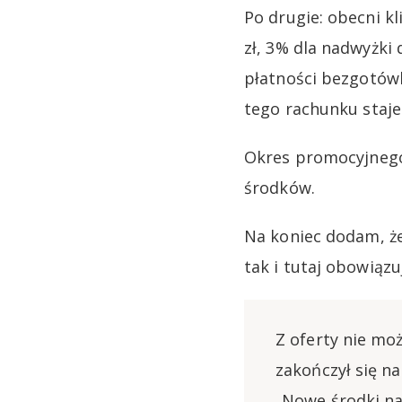
Po drugie: obecni k
zł, 3% dla nadwyżki
płatności bezgotówk
tego rachunku staje
Okres promocyjnego
środków.
Na koniec dodam, ż
tak i tutaj obowiąz
Z oferty nie moż
zakończył się n
„Nowe środki n