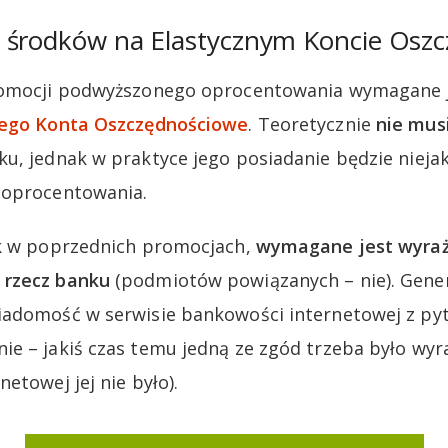
 środków na Elastycznym Koncie Osz
romocji podwyższonego oprocentowania wymagane j
nego Konta Oszczędnościowe
. Teoretycznie
nie mus
ku, jednak w praktyce jego posiadanie będzie niej
 oprocentowania.
ak w poprzednich promocjach,
wymagane jest wyraż
 rzecz banku
(podmiotów powiązanych – nie). Gene
iadomość w serwisie bankowości internetowej z pyt
e – jakiś czas temu jedną ze zgód trzeba było wyra
etowej jej nie było).