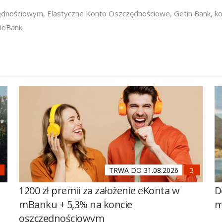
zędnościowym
,
Elastyczne Konto Oszczędnościowe
,
Getin Bank
,
k
loBank
TRWA DO 31.08.2026
1200 zł premii za założenie eKonta w
D
mBanku + 5,3% na koncie
m
oszczędnościowym