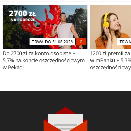
TRWA DO 31.08.2026
TRWA 
Do 2700 zł za konto osobiste +
1200 zł premii za
5,7% na koncie oszczędnościowym
w mBanku + 5,3%
w Pekao!
oszczędnościow