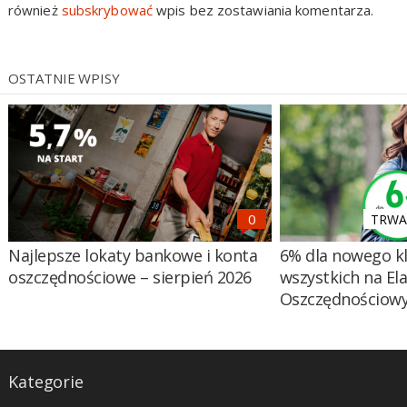
również
subskrybować
wpis bez zostawiania komentarza.
OSTATNIE WPISY
TRWA 
Najlepsze lokaty bankowe i konta
6% dla nowego kl
oszczędnościowe – sierpień 2026
wszystkich na El
Oszczędnościow
Kategorie