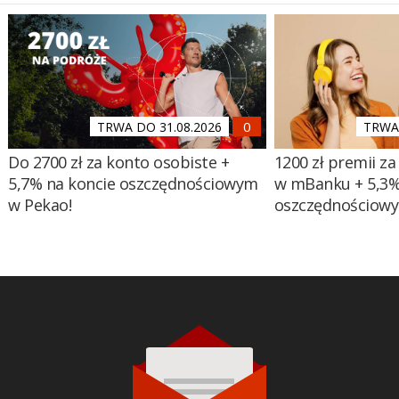
TRWA DO 31.08.2026
TRWA 
Do 2700 zł za konto osobiste +
1200 zł premii za
5,7% na koncie oszczędnościowym
w mBanku + 5,3%
w Pekao!
oszczędnościow