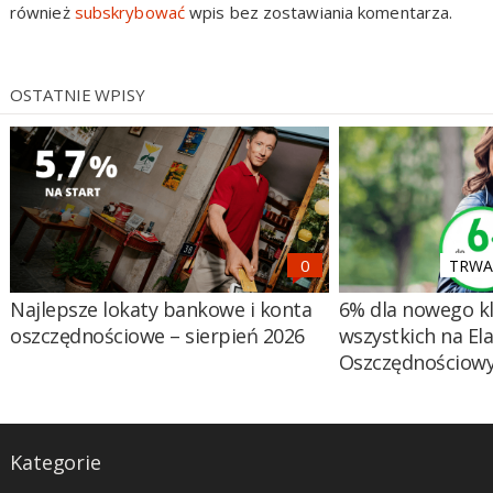
również
subskrybować
wpis bez zostawiania komentarza.
OSTATNIE WPISY
TRWA 
Najlepsze lokaty bankowe i konta
6% dla nowego kl
oszczędnościowe – sierpień 2026
wszystkich na El
Oszczędnościow
Kategorie